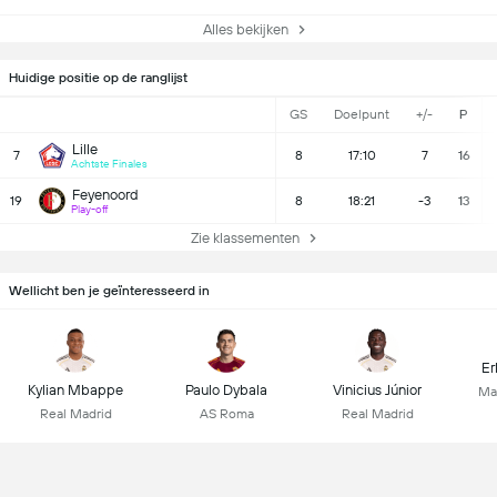
Alles bekijken
Huidige positie op de ranglijst
GS
Doelpunt
+/-
P
Lille
7
8
17:10
7
16
Achtste Finales
Feyenoord
19
8
18:21
-3
13
Play-off
Zie klassementen
Wellicht ben je geïnteresseerd in
Er
Kylian Mbappe
Paulo Dybala
Vinicius Júnior
Ma
Real Madrid
AS Roma
Real Madrid