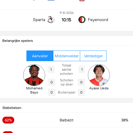
9-8-2026
10:15
Sparta
Feyenoord
Belangrijke spelers
Aanvaller
Middenvelder
Verdediger
Totaal
1
aantal
1
schoten
Schoten
0
0
op doel
Mohamed
Ayase Ueda
Bayo
0
Buitenspel
0
Statistieken
62%
Balbezit
38%