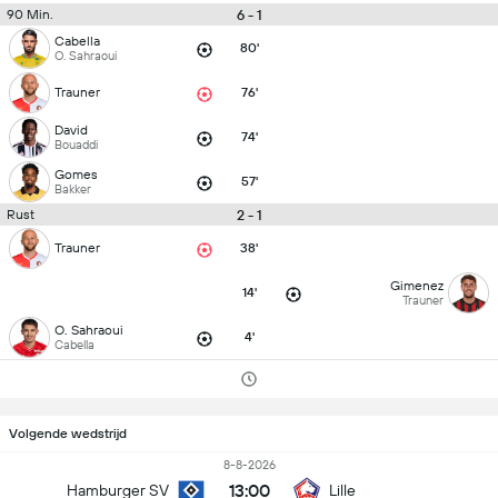
6 - 1
90 Min.
Cabella
80'
O. Sahraoui
Trauner
76'
David
74'
Bouaddi
Gomes
57'
Bakker
2 - 1
Rust
Trauner
38'
Gimenez
14'
Trauner
O. Sahraoui
4'
Cabella
Volgende wedstrijd
8-8-2026
13:00
Hamburger SV
Lille