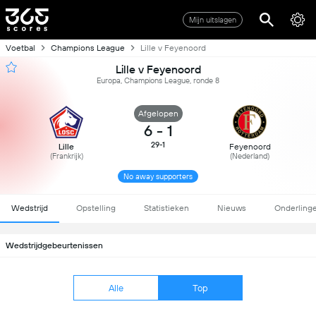
Mijn uitslagen
Voetbal
Champions League
Lille v Feyenoord
Lille v Feyenoord
Europa, Champions League, ronde 8
Afgelopen
6
-
1
29-1
Lille
Feyenoord
(Frankrijk)
(Nederland)
No away supporters
Wedstrijd
Opstelling
Statistieken
Nieuws
Onderling
Wedstrijdgebeurtenissen
Alle
Top