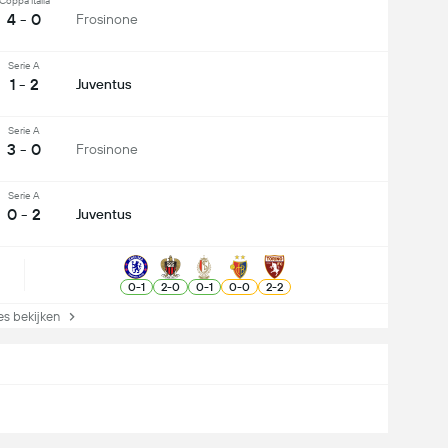
Coppa Italia
4 - 0
Frosinone
Serie A
1 - 2
Juventus
Serie A
3 - 0
Frosinone
Serie A
0 - 2
Juventus
0
-
1
2
-
0
0
-
1
0
-
0
2
-
2
s bekijken