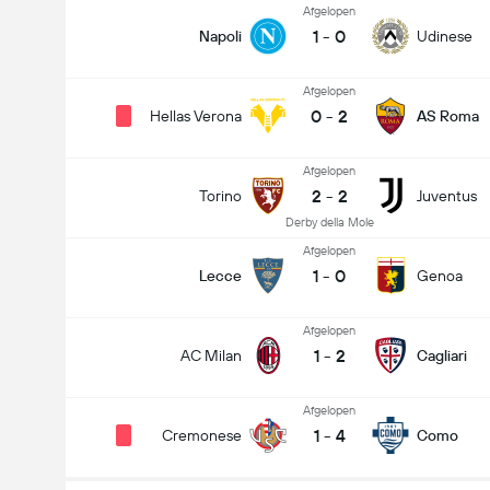
Afgelopen
1
-
0
Napoli
Udinese
Afgelopen
0
-
2
Hellas Verona
AS Roma
Afgelopen
2
-
2
Torino
Juventus
Derby della Mole
Afgelopen
1
-
0
Lecce
Genoa
Afgelopen
1
-
2
AC Milan
Cagliari
Afgelopen
1
-
4
Cremonese
Como