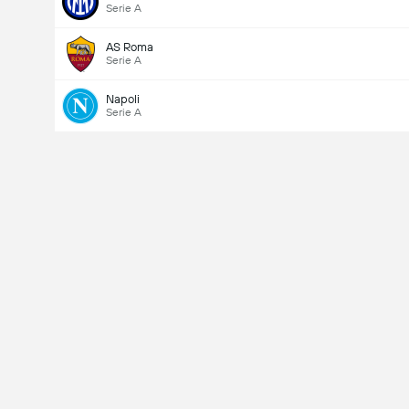
Serie A
AS Roma
Serie A
Napoli
Serie A