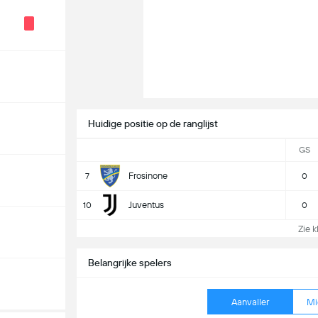
Huidige positie op de ranglijst
GS
Frosinone
7
0
Juventus
10
0
Zie k
Belangrijke spelers
Aanvaller
Mi