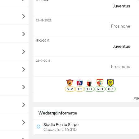
11-1-2024
Juventus
23-12-2023
Frosinone
15-2-2019
Juventus
23-9-2018
Frosinone
2
-
2
1
-
1
1
-
0
5
-
0
0
-
1
Alle
Wedstrijdinformatie
Stadio Benito Stirpe
Capaciteit: 16,310