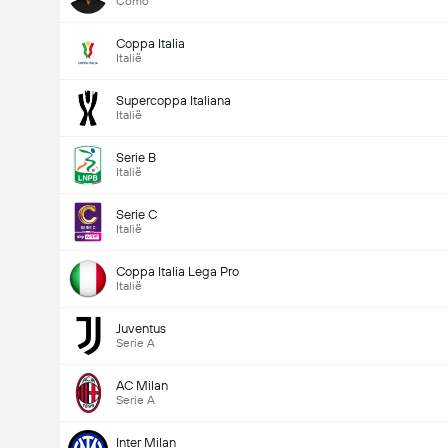
Como
Coppa Italia
Italië
Supercoppa Italiana
Italië
Serie B
Italië
Serie C
Italië
Coppa Italia Lega Pro
Italië
Juventus
Serie A
AC Milan
Serie A
Inter Milan