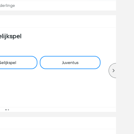
derlinge
lijkspel
elijkspel
Juventus