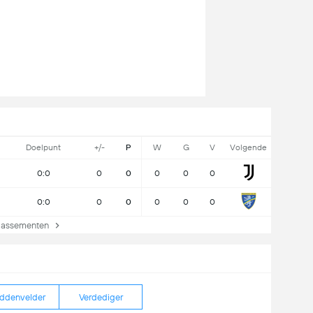
Doelpunt
+/-
P
W
G
V
Volgende
0:0
0
0
0
0
0
0:0
0
0
0
0
0
lassementen
ddenvelder
Verdediger