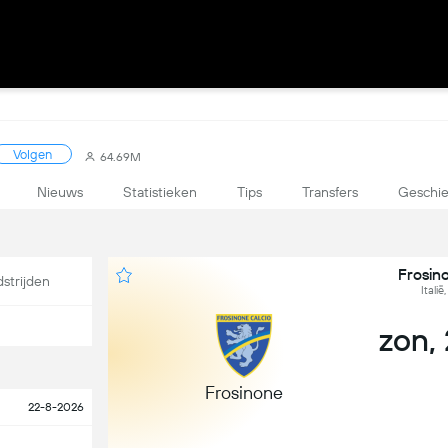
Volgen
64.69M
Nieuws
Statistieken
Tips
Transfers
Geschie
Frosin
strijden
Italië
zon,
Frosinone
22-8-2026