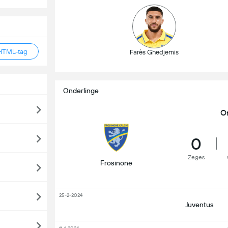
HTML-tag
Farès Ghedjemis
Onderlinge
O
0
Zeges
Frosinone
25-2-2024
Juventus