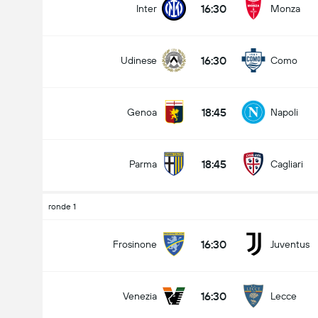
16:30
Inter
Monza
16:30
Udinese
Como
Doelpunten - Meer dan/minder dan (2.5)
18:45
Genoa
Napoli
Minder dan
Meer dan
18:45
Parma
Cagliari
ronde 1
16:30
Frosinone
Juventus
16:30
Venezia
Lecce