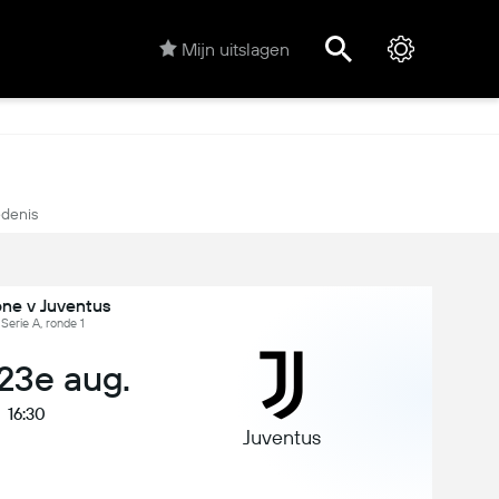
Mijn uitslagen
denis
one v Juventus
, Serie A, ronde 1
 23e aug.
16:30
Juventus