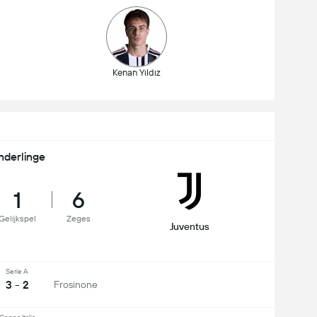
Kenan Yıldız
nderlinge
1
6
Gelijkspel
Zeges
Juventus
Serie A
3 - 2
Frosinone