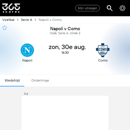
Mijn uitslagen
Voetbal
Serie A
Napoli v Como
Napoli v Como
Italië, Serie A, ronde 2
zon, 30e aug.
16:30
Napoli
Como
Wedstrijd
Onderlinge
Ad