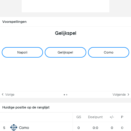
Voorspellingen
Gelijkspel
Napoli
Gelijkspel
Como
Vorige
Volgende
Huidige positie op de ranglijst
GS
Doelpunt
+/-
P
Como
5
0
0:0
0
0