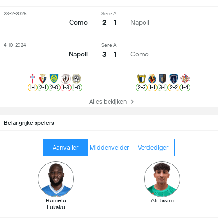
23-2-2025
Serie A
2 - 1
Como
Napoli
4-10-2024
Serie A
3 - 1
Napoli
Como
1
-
1
2
-
1
2
-
0
1
-
3
1
-
0
2
-
3
1
-
1
3
-
1
2
-
2
1
-
4
Alles bekijken
Belangrijke spelers
Aanvaller
Middenvelder
Verdediger
Romelu
Ali Jasim
Lukaku