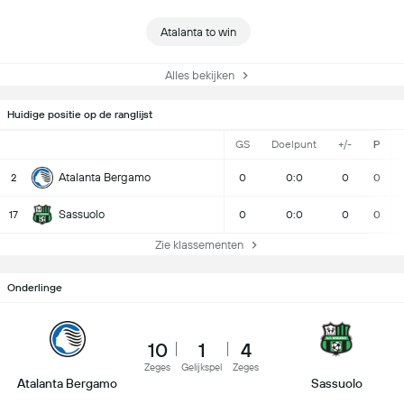
Atalanta to win
Alles bekijken
Huidige positie op de ranglijst
GS
Doelpunt
+/-
P
Atalanta Bergamo
2
0
0:0
0
0
Sassuolo
17
0
0:0
0
0
Zie klassementen
Onderlinge
10
1
4
Zeges
Gelijkspel
Zeges
Atalanta Bergamo
Sassuolo