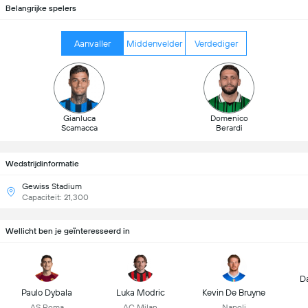
Belangrijke spelers
Aanvaller
Middenvelder
Verdediger
Gianluca
Domenico
Scamacca
Berardi
Wedstrijdinformatie
Gewiss Stadium
Capaciteit: 21,300
Wellicht ben je geïnteresseerd in
D
Paulo Dybala
Luka Modric
Kevin De Bruyne
AS Roma
AC Milan
Napoli