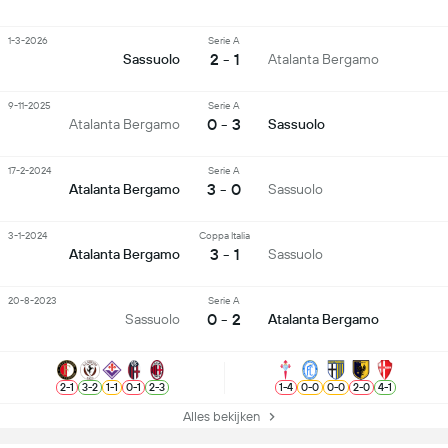
1-3-2026
Serie A
2 - 1
Sassuolo
Atalanta Bergamo
9-11-2025
Serie A
0 - 3
Atalanta Bergamo
Sassuolo
17-2-2024
Serie A
3 - 0
Atalanta Bergamo
Sassuolo
3-1-2024
Coppa Italia
3 - 1
Atalanta Bergamo
Sassuolo
20-8-2023
Serie A
0 - 2
Sassuolo
Atalanta Bergamo
2
-
1
3
-
2
1
-
1
0
-
1
2
-
3
1
-
4
0
-
0
0
-
0
2
-
0
4
-
1
Alles bekijken