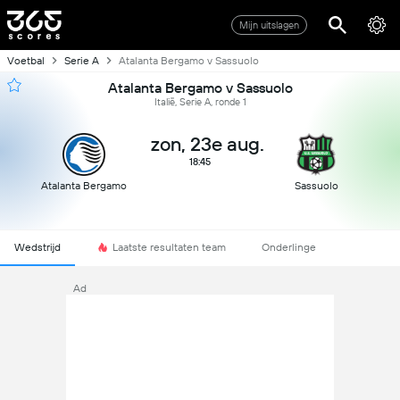
Mijn uitslagen
Voetbal
Serie A
Atalanta Bergamo v Sassuolo
Atalanta Bergamo v Sassuolo
Italië, Serie A, ronde 1
zon, 23e aug.
18:45
Atalanta Bergamo
Sassuolo
Wedstrijd
Laatste resultaten team
Onderlinge
Ad