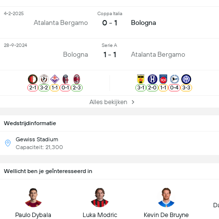
4-2-2025
Coppa Italia
0 - 1
Atalanta Bergamo
Bologna
28-9-2024
Serie A
1 - 1
Bologna
Atalanta Bergamo
2
-
1
3
-
2
1
-
1
0
-
1
2
-
3
3
-
1
2
-
0
1
-
1
0
-
4
3
-
3
Alles bekijken
Wedstrijdinformatie
Gewiss Stadium
Capaciteit: 21,300
Wellicht ben je geïnteresseerd in
D
Paulo Dybala
Luka Modric
Kevin De Bruyne