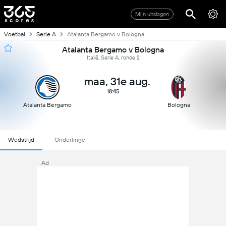
Mijn uitslagen
Voetbal
Serie A
Atalanta Bergamo v Bologna
Atalanta Bergamo v Bologna
Italië, Serie A, ronde 2
maa, 31e aug.
18:45
Atalanta Bergamo
Bologna
Wedstrijd
Onderlinge
Ad