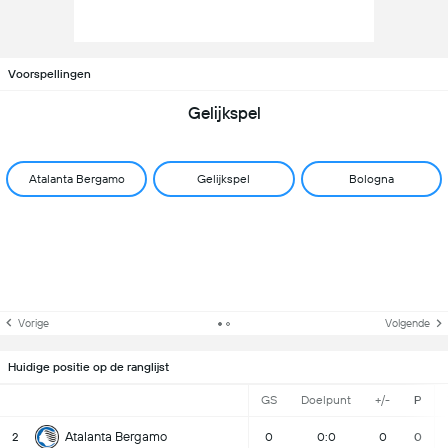
Voorspellingen
Gelijkspel
Atalanta Bergamo
Gelijkspel
Bologna
Vorige
Volgende
Huidige positie op de ranglijst
GS
Doelpunt
+/-
P
Atalanta Bergamo
2
0
0:0
0
0