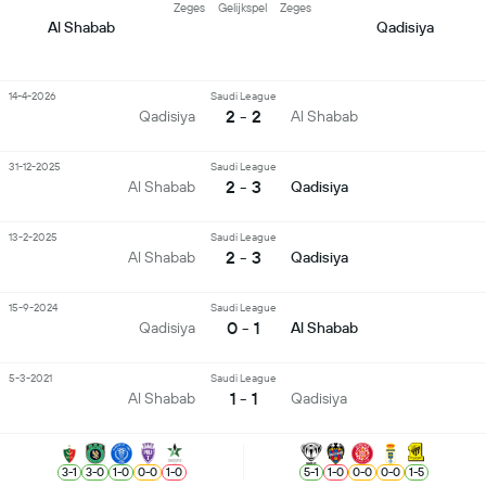
Zeges
Gelijkspel
Zeges
Al Shabab
Qadisiya
14-4-2026
Saudi League
2 - 2
Qadisiya
Al Shabab
31-12-2025
Saudi League
2 - 3
Al Shabab
Qadisiya
13-2-2025
Saudi League
2 - 3
Al Shabab
Qadisiya
15-9-2024
Saudi League
0 - 1
Qadisiya
Al Shabab
5-3-2021
Saudi League
1 - 1
Al Shabab
Qadisiya
3
-
1
3
-
0
1
-
0
0
-
0
1
-
0
5
-
1
1
-
0
0
-
0
0
-
0
1
-
5