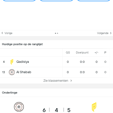
Vorige
Volgende
Huidige positie op de ranglijst
GS
Doelpunt
+/-
P
Qadisiya
4
0
0:0
0
0
Al Shabab
13
0
0:0
0
0
Zie klassementen
Onderlinge
6
4
5