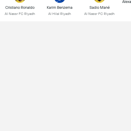
Alex
Cristiano Ronaldo
Karim Benzema
Sadio Mané
Al Nassr FC Riyadh
Al Hilal Riyadh
Al Nassr FC Riyadh