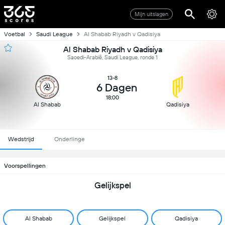
Mijn uitslagen
Voetbal
Saudi League
Al Shabab Riyadh v Qadisiya
Al Shabab Riyadh v Qadisiya
Saoedi-Arabië, Saudi League, ronde 1
13-8
6 Dagen
18:00
Al Shabab
Qadisiya
Wedstrijd
Onderlinge
Voorspellingen
Gelijkspel
Al Shabab
Gelijkspel
Qadisiya