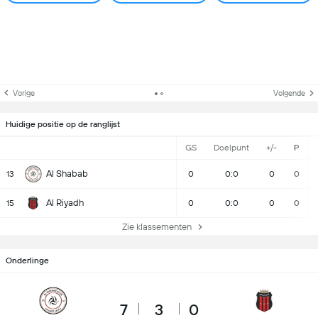
Vorige
Volgende
Huidige positie op de ranglijst
GS
Doelpunt
+/-
P
Al Shabab
13
0
0:0
0
0
Al Riyadh
15
0
0:0
0
0
Zie klassementen
Onderlinge
7
3
0