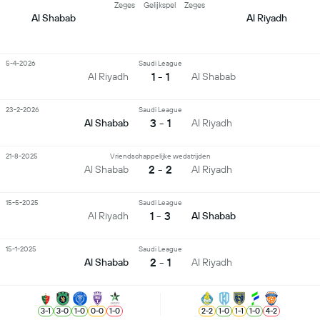
Zeges
Gelijkspel
Zeges
Al Shabab
Al Riyadh
5-4-2026
Saudi League
1 - 1
Al Riyadh
Al Shabab
23-2-2026
Saudi League
3 - 1
Al Shabab
Al Riyadh
21-8-2025
Vriendschappelijke wedstrijden
2 - 2
Al Shabab
Al Riyadh
15-5-2025
Saudi League
1 - 3
Al Riyadh
Al Shabab
15-1-2025
Saudi League
2 - 1
Al Shabab
Al Riyadh
3
-
1
3
-
0
1
-
0
0
-
0
1
-
0
2
-
2
1
-
0
1
-
1
1
-
0
4
-
2