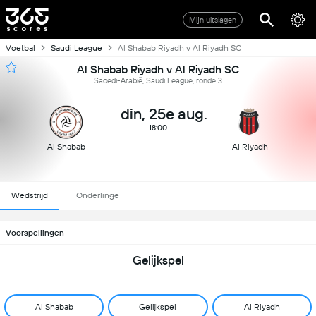
Mijn uitslagen
Voetbal
Saudi League
Al Shabab Riyadh v Al Riyadh SC
Al Shabab Riyadh v Al Riyadh SC
Saoedi-Arabië, Saudi League, ronde 3
din, 25e aug.
18:00
Al Shabab
Al Riyadh
Wedstrijd
Onderlinge
Voorspellingen
Gelijkspel
Al Shabab
Gelijkspel
Al Riyadh