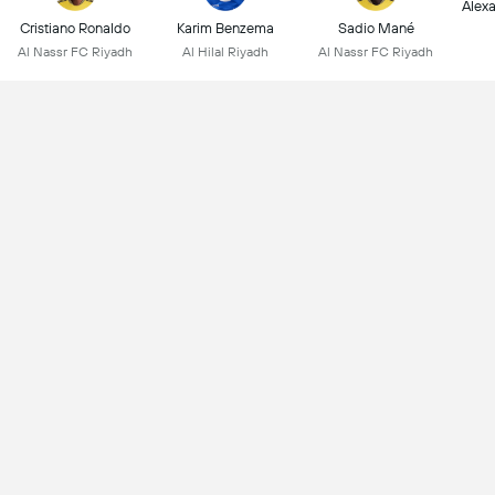
Alex
Cristiano Ronaldo
Karim Benzema
Sadio Mané
Al Nassr FC Riyadh
Al Hilal Riyadh
Al Nassr FC Riyadh