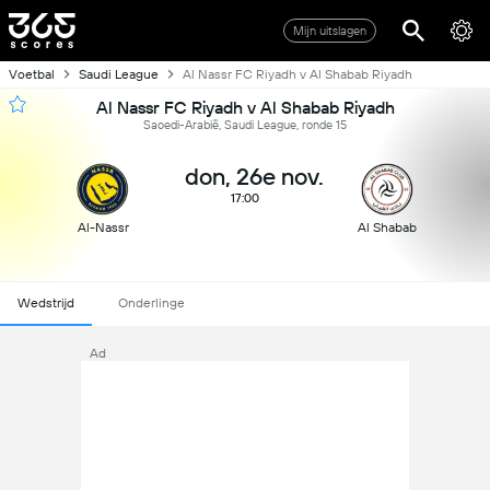
Mijn uitslagen
Voetbal
Saudi League
Al Nassr FC Riyadh v Al Shabab Riyadh
Al Nassr FC Riyadh v Al Shabab Riyadh
Saoedi-Arabië, Saudi League, ronde 15
don, 26e nov.
17:00
Al-Nassr
Al Shabab
Wedstrijd
Onderlinge
Ad