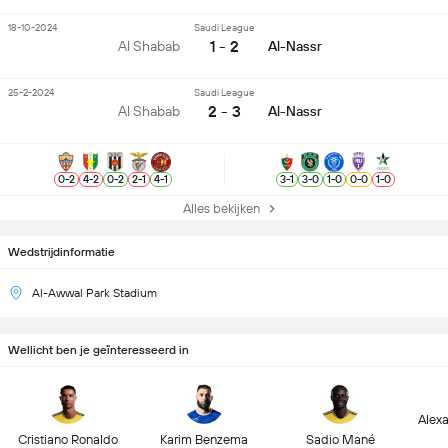
18-10-2024
Saudi League
1 - 2
Al Shabab
Al-Nassr
25-2-2024
Saudi League
2 - 3
Al Shabab
Al-Nassr
0
-
2
4
-
2
0
-
2
2
-
1
4
-
1
3
-
1
3
-
0
1
-
0
0
-
0
1
-
0
Alles bekijken
Wedstrijdinformatie
Al-Awwal Park Stadium
Wellicht ben je geïnteresseerd in
Alex
Cristiano Ronaldo
Karim Benzema
Sadio Mané