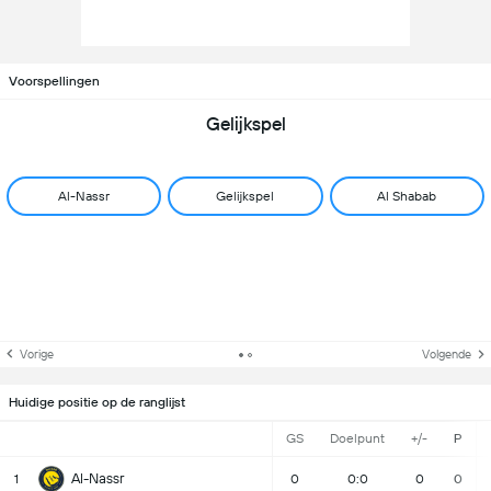
Voorspellingen
Gelijkspel
Al-Nassr
Gelijkspel
Al Shabab
Vorige
Volgende
Huidige positie op de ranglijst
GS
Doelpunt
+/-
P
Al-Nassr
1
0
0:0
0
0