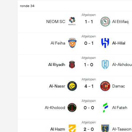
ronde 34
Afgelopen
1
-
1
NEOM SC
Al Ettifaq
Afgelopen
0
-
1
Al Feiha
Al-Hilal
Afgelopen
1
-
0
Al Riyadh
Al-Akhdou
Afgelopen
4
-
1
Al-Nassr
Damac
Afgelopen
0
-
0
Al-Kholood
Al Fateh
Afgelopen
2
-
0
Al Hazm
Al-Taawon