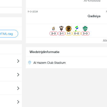
Al-Kholood
9-3-2024
F
Qadisiya
2
-
0
2
-
1
1
-
1
0
-
0
3
-
0
HTML-tag
Alle
Wedstrijdinformatie
Al Hazem Club Stadium