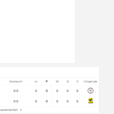
Doelpunt
+/-
P
W
G
V
Volgende
0:0
0
0
0
0
0
0:0
0
0
0
0
0
lassementen