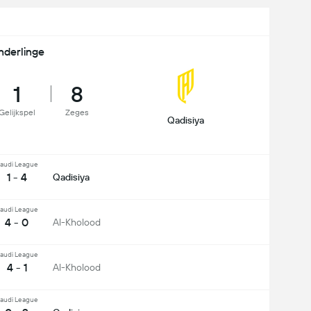
nderlinge
1
8
Gelijkspel
Zeges
Qadisiya
audi League
1 - 4
Qadisiya
audi League
4 - 0
Al-Kholood
audi League
4 - 1
Al-Kholood
audi League