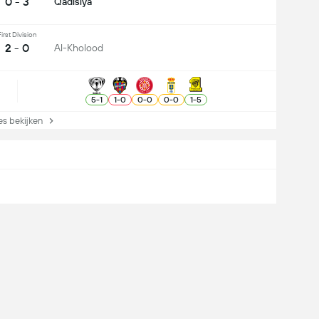
0 - 3
Qadisiya
irst Division
2 - 0
Al-Kholood
5
-
1
1
-
0
0
-
0
0
-
0
1
-
5
s bekijken