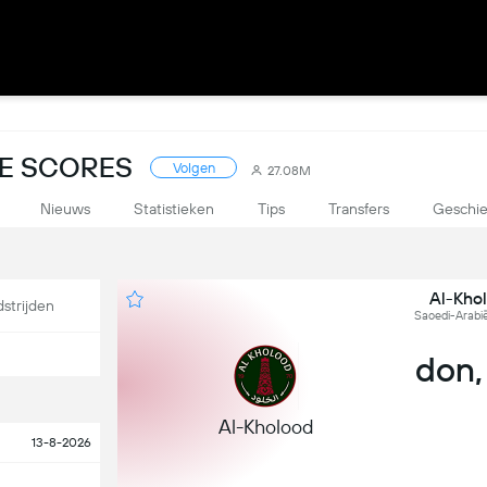
VE SCORES
Volgen
27.08M
Nieuws
Statistieken
Tips
Transfers
Geschie
Al-Khol
strijden
Saoedi-Arabië
don,
Al-Kholood
13-8-2026