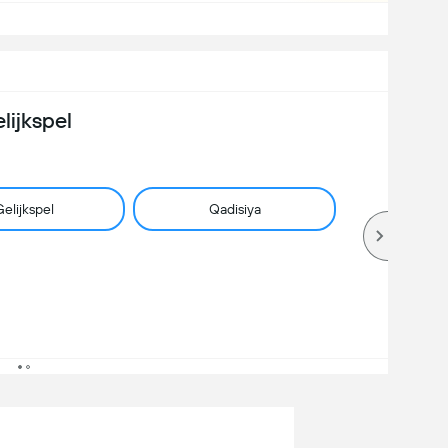
lijkspel
elijkspel
Qadisiya