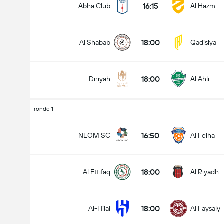
16:15
Abha Club
Al Hazm
18:00
Al Shabab
Qadisiya
Doelpunten - Meer dan/minder dan (2.5)
18:00
Diriyah
Al Ahli
Minder dan
Meer dan
ronde 1
16:50
NEOM SC
Al Feiha
18:00
Al Ettifaq
Al Riyadh
18:00
Al-Hilal
Al Faysaly