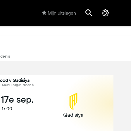
Mijn uitslagen
denis
ood v Qadisiya
, Saudi League, ronde 8
 17e sep.
17:00
Qadisiya