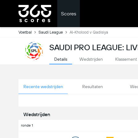
Scores
Voetbal
Saudi League
Al-Kholood v Qadisiya
SAUDI PRO LEAGUE: LI
Details
Wedstrijden
Klassement
Recente wedstrijden
Resultaten
Wed
Wedstrijden
ronde 1