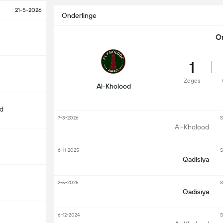
21-5-2026
Onderlinge
O
1
Zeges
Al-Kholood
d
7-3-2026
S
Al-Kholood
6-11-2025
S
Qadisiya
2-5-2025
S
Qadisiya
6-12-2024
S