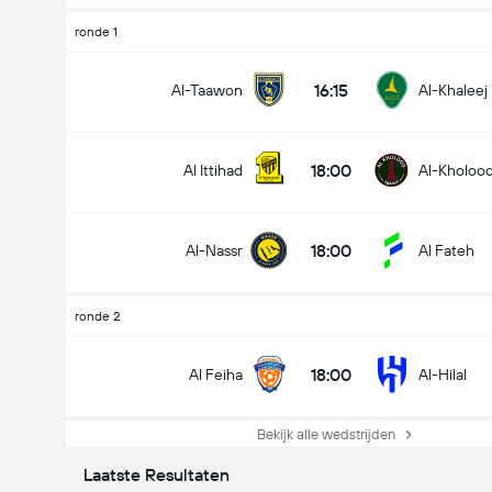
ronde 1
16:15
Al-Taawon
Al-Khaleej
18:00
Al Ittihad
Al-Kholoo
18:00
Al-Nassr
Al Fateh
ronde 2
18:00
Al Feiha
Al-Hilal
Bekijk alle wedstrijden
Laatste Resultaten