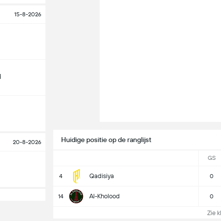
15-8-2026
d
Huidige positie op de ranglijst
20-8-2026
GS
Qadisiya
4
0
Al-Kholood
14
0
Zie k