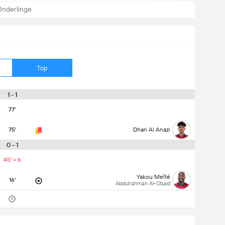
nderlinge
Top
1 - 1
77'
75'
Dhari Al Anazi
0 - 1
45' + 6
Yakou Meïté
16'
Abdulrahman Al-Obaid