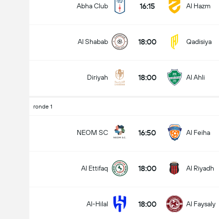
16:15
Abha Club
Al Hazm
18:00
Al Shabab
Qadisiya
18:00
Diriyah
Al Ahli
ronde 1
16:50
NEOM SC
Al Feiha
18:00
Al Ettifaq
Al Riyadh
18:00
Al-Hilal
Al Faysaly