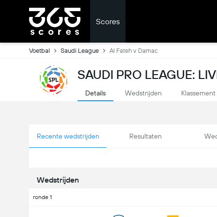
Scores
Voetbal
Saudi League
Al Fateh v Damac
SAUDI PRO LEAGUE: LI
Details
Wedstrijden
Klassement
Recente wedstrijden
Resultaten
Wed
Wedstrijden
ronde 1