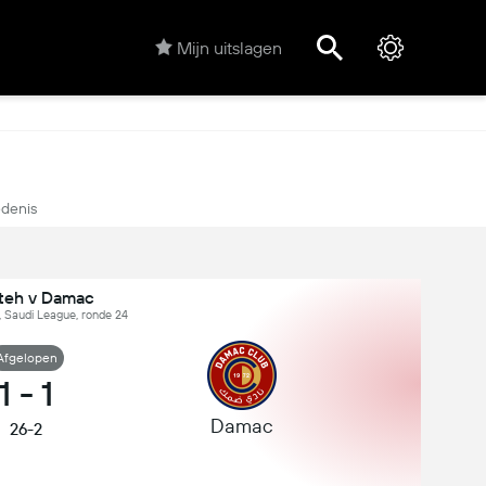
Mijn uitslagen
denis
ateh v Damac
, Saudi League, ronde 24
Afgelopen
1
-
1
Damac
26-2