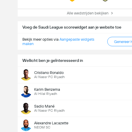
Alle wedstrijden bekijken
Voeg de Saudi League scorewidget aan je website toe
Bekijk meer opties via
Aangepaste widgets
Genereer 
maken
Wellicht ben je geïnteresseerd in
Doelpunten - Meer dan/minder dan (2.5)
Cristiano Ronaldo
Al Nassr FC Riyadh
Karim Benzema
Al Hilal Riyadh
Sadio Mané
Al Nassr FC Riyadh
Alexandre Lacazette
NEOM SC