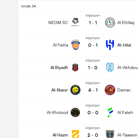
ronde 34
Afgelopen
1
-
1
NEOM SC
Al Ettifaq
Afgelopen
0
-
1
Al Feiha
Al-Hilal
Afgelopen
1
-
0
Al Riyadh
Al-Akhdou
Afgelopen
4
-
1
Al-Nassr
Damac
Afgelopen
0
-
0
Al-Kholood
Al Fateh
Afgelopen
2
-
0
Al Hazm
Al-Taawon