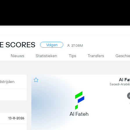
VE SCORES
Volgen
27.08M
Nieuws
Statistieken
Tips
Transfers
Geschie
Al F
strijden
Saoedi-Arabië
Al Fateh
13-8-2026