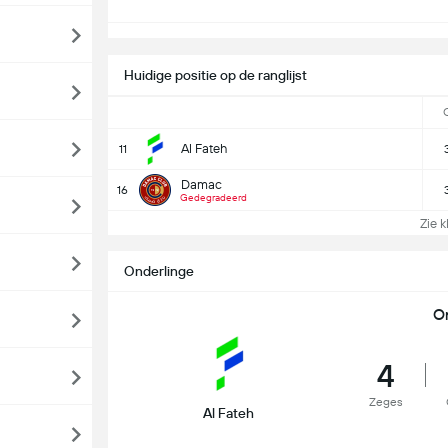
Huidige positie op de ranglijst
Al Fateh
11
Damac
16
Gedegradeerd
Zie k
Onderlinge
O
4
Zeges
Al Fateh