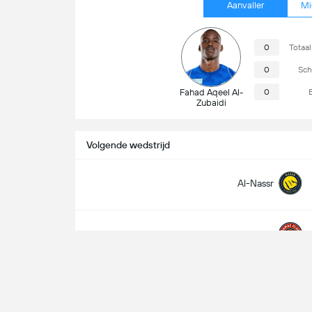
Aanvaller
Mi
0
Totaal
0
Sch
Fahad Aqeel Al-
0
Zubaidi
Volgende wedstrijd
Al-Nassr
Damac
Wedstrijdinformatie