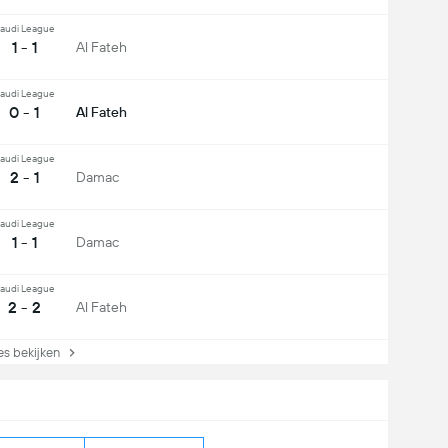
audi League
1 - 1
Al Fateh
audi League
0 - 1
Al Fateh
audi League
2 - 1
Damac
audi League
1 - 1
Damac
audi League
2 - 2
Al Fateh
s bekijken