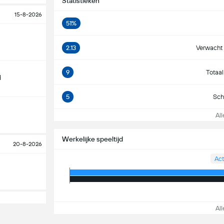
Statistieken
15-8-2026
51%
2.13
Verwacht 
9
Totaal
d
5
Sch
Alle
Werkelijke speeltijd
20-8-2026
Act
Alle