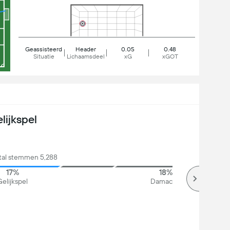
Geassisteerd
Header
0.05
0.48
Situatie
Lichaamsdeel
xG
xGOT
lijkspel
ntal stemmen 5,288
17%
18%
elijkspel
Damac