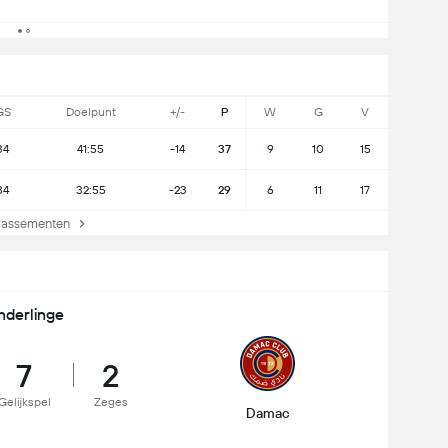
GS
Doelpunt
+/-
P
W
G
V
34
41:55
-14
37
9
10
15
34
32:55
-23
29
6
11
17
lassementen
nderlinge
7
2
Gelijkspel
Zeges
Damac