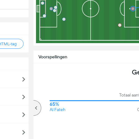
HTML-tag
Voorspellingen
Ge
Totaal aa
70%
65%
Meer dan
Al Fateh
G