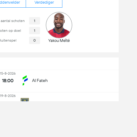
ddenvelder
Verdediger
 aantal schoten
1
oten op doel
1
Buitenspel
0
Yakou Meïté
15-8-2026
18:00
Al Fateh
19-8-2026
16:15
Al-Taawon