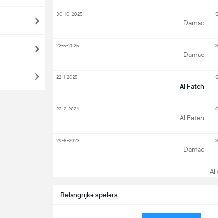
30-10-2025
S
Damac
22-5-2025
S
Damac
22-1-2025
S
Al Fateh
23-2-2024
S
Al Fateh
29-8-2023
S
Damac
Alle
Belangrijke spelers