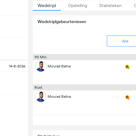
Wedstrijd
Opstelling
Statistieken
O
Wedstrijdgebeurtenissen
Alle
90 Min.
14-8-2026
Mourad Batna
Rust
Mourad Batna