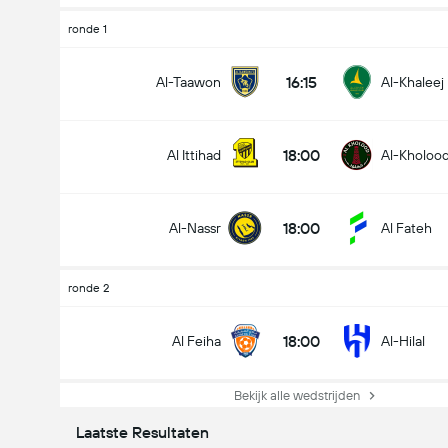
ronde 1
16:15
Al-Taawon
Al-Khaleej
18:00
Al Ittihad
Al-Kholoo
18:00
Al-Nassr
Al Fateh
ronde 2
18:00
Al Feiha
Al-Hilal
Bekijk alle wedstrijden
Laatste Resultaten