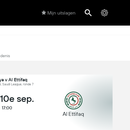
Mijn uitslagen
denis
ya v Al Ettifaq
, Saudi League, ronde 7
 10e sep.
17:00
Al Ettifaq