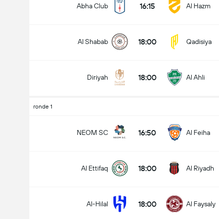
16:15
Abha Club
Al Hazm
18:00
Al Shabab
Qadisiya
Doelpunten - Meer dan/minder dan (2.5)
18:00
Diriyah
Al Ahli
Minder dan
Meer dan
ronde 1
16:50
NEOM SC
Al Feiha
18:00
Al Ettifaq
Al Riyadh
18:00
Al-Hilal
Al Faysaly