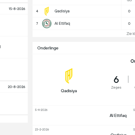
GS
15-8-2026
Qadisiya
4
0
Al Ettifaq
7
0
Zie k
d
Onderlinge
O
6
20-8-2026
Zeges
Qadisiya
5-4-2026
S
Al Ettifaq
23-2-2026
S