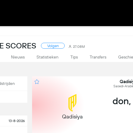
VE SCORES
Volgen
27.08M
Nieuws
Statistieken
Tips
Transfers
Geschie
Qadisi
strijden
Saoedi-Arabië
don,
Qadisiya
13-8-2026