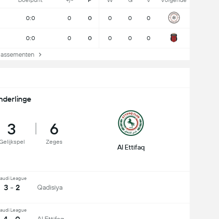
Doelpunt
+/-
P
W
G
V
Volgende
0:0
0
0
0
0
0
0:0
0
0
0
0
0
lassementen
nderlinge
3
6
Gelijkspel
Zeges
Al Ettifaq
audi League
3 - 2
Qadisiya
audi League