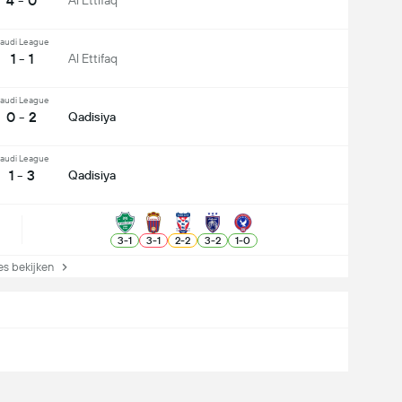
4 - 0
Al Ettifaq
audi League
1 - 1
Al Ettifaq
audi League
0 - 2
Qadisiya
audi League
1 - 3
Qadisiya
3
-
1
3
-
1
2
-
2
3
-
2
1
-
0
s bekijken