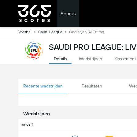
Scores
Voetbal
Saudi League
Qadisiya v Al Ettifaq
SAUDI PRO LEAGUE: LI
Details
Wedstrijden
Klassement
Recente wedstrijden
Resultaten
Wed
Wedstrijden
ronde 1