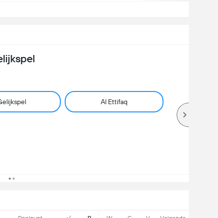
lijkspel
elijkspel
Al Ettifaq