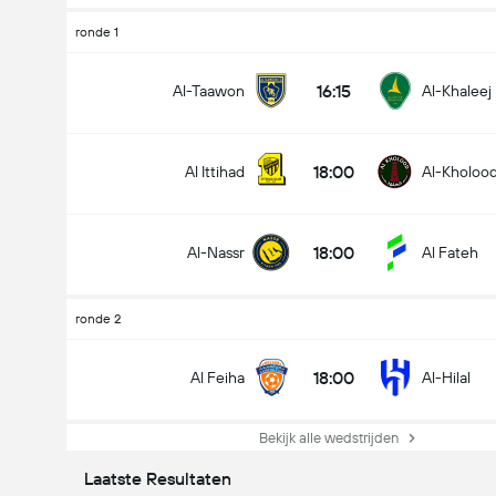
ronde 1
16:15
Al-Taawon
Al-Khaleej
18:00
Al Ittihad
Al-Kholoo
18:00
Al-Nassr
Al Fateh
ronde 2
18:00
Al Feiha
Al-Hilal
Bekijk alle wedstrijden
Laatste Resultaten