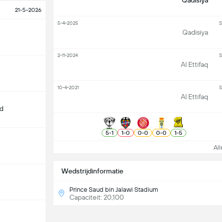
Qadisiya
21-5-2026
5-4-2025
S
Qadisiya
2-11-2024
S
Al Ettifaq
10-4-2021
S
Al Ettifaq
d
5
-
1
1
-
0
0
-
0
0
-
0
1
-
5
Alle
Wedstrijdinformatie
Prince Saud bin Jalawi Stadium
Capaciteit: 20,100