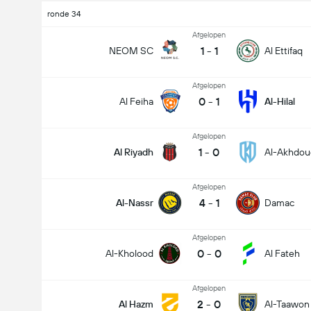
ronde 34
Afgelopen
1
-
1
NEOM SC
Al Ettifaq
Afgelopen
0
-
1
Al Feiha
Al-Hilal
Afgelopen
1
-
0
Al Riyadh
Al-Akhdou
Afgelopen
4
-
1
Al-Nassr
Damac
Afgelopen
0
-
0
Al-Kholood
Al Fateh
Afgelopen
2
-
0
Al Hazm
Al-Taawon