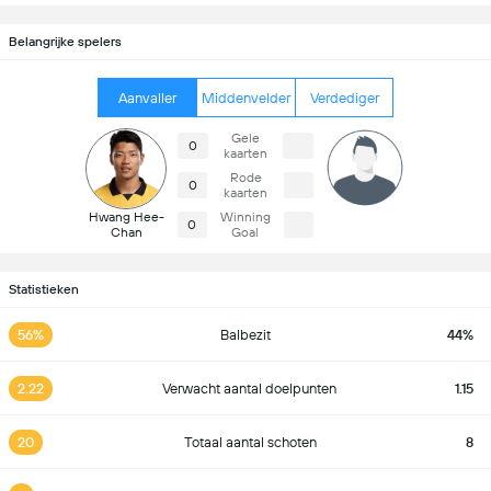
Belangrijke spelers
Aanvaller
Middenvelder
Verdediger
Gele
0
kaarten
Rode
0
kaarten
Hwang Hee-
Winning
0
Chan
Goal
Statistieken
56%
Balbezit
44%
2.22
Verwacht aantal doelpunten
1.15
20
Totaal aantal schoten
8