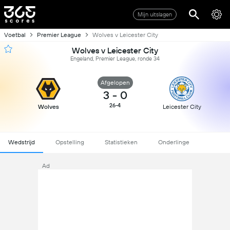
Mijn uitslagen
Voetbal
Premier League
Wolves v Leicester City
Wolves v Leicester City
Engeland, Premier League, ronde 34
Afgelopen
3
-
0
26-4
Wolves
Leicester City
Wedstrijd
Opstelling
Statistieken
Onderlinge
Ad