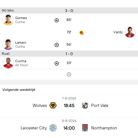
3 - 0
90 Min.
Gomes
85'
Cunha
72'
Vardy
Larsen
56'
Cunha
1 - 0
Rust
Cunha
33'
Ait Nouri
Volgende wedstrijd
7-8-2026
18:45
Wolves
Port Vale
8-8-2026
14:00
Leicester City
Northampton