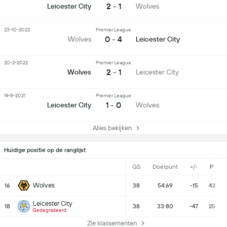
2 - 1
Leicester City
Wolves
23-10-2022
Premier League
0 - 4
Wolves
Leicester City
20-2-2022
Premier League
2 - 1
Wolves
Leicester City
14-8-2021
Premier League
1 - 0
Leicester City
Wolves
Alles bekijken
Huidige positie op de ranglijst
GS
Doelpunt
+/-
P
Wolves
16
38
54:69
-15
42
Leicester City
18
38
33:80
-47
25
Gedegradeerd
Zie klassementen