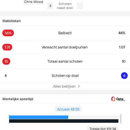
Chris Wood
Schoten
3
naast doel
Statistieken
56%
Balbezit
44%
1.31
Verwacht aantal doelpunten
1.07
15
Totaal aantal schoten
10
4
Schoten op doel
6
Alles bekijken
Werkelijke speeltijd
Actueel 48:55
Totale tijd 101:34