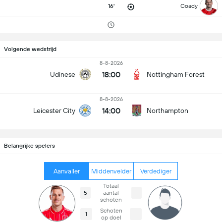
16'
Coady
Volgende wedstrijd
8-8-2026
18:00
Udinese
Nottingham Forest
8-8-2026
14:00
Leicester City
Northampton
Belangrijke spelers
Aanvaller
Middenvelder
Verdediger
Totaal
5
aantal
schoten
Schoten
1
op doel