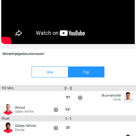
Wedstrijdgebeurtenissen
Alle
Top
2 - 2
90 Min.
Buonanotte
81'
Vardy
Wood
56'
Gibbs-White
1 - 1
Rust
Gibbs-White
25'
Elanga