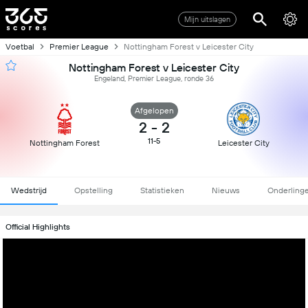
Mijn uitslagen
Voetbal
Premier League
Nottingham Forest v Leicester City
Nottingham Forest v Leicester City
Engeland, Premier League, ronde 36
Afgelopen
2
-
2
11-5
Nottingham Forest
Leicester City
Wedstrijd
Opstelling
Statistieken
Nieuws
Onderling
Official Highlights