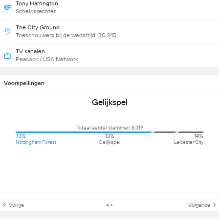
Tony Harrington
Scheidsrechter
The City Ground
Toeschouwers bij de wedstrijd: 30,245
TV kanalen
Peacock / USA Network
Voorspellingen
Gelijkspel
Totaal aantal stemmen 8,319
73%
13%
14%
Nottingham Forest
Gelijkspel
Leicester City
Vorige
Volgende