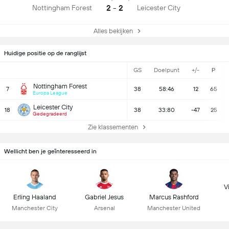
2 - 2
Nottingham Forest
Leicester City
Alles bekijken
Huidige positie op de ranglijst
GS
Doelpunt
+/-
P
Nottingham Forest
7
38
58:46
12
65
Europa League
Leicester City
18
38
33:80
-47
25
Gedegradeerd
Zie klassementen
Wellicht ben je geïnteresseerd in
Vi
Erling Haaland
Gabriel Jesus
Marcus Rashford
Manchester City
Arsenal
Manchester United