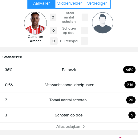
Aanvaller
Middenvelder
Verdediger
Totaal
0
aantal
schoten
Schoten
0
op doel
Cameron
Archer
0
Buitenspel
Statistieken
36%
Balbezit
64%
0.56
Verwacht aantal doelpunten
2.16
7
Totaal aantal schoten
26
3
Schoten op doel
5
Alles bekijken