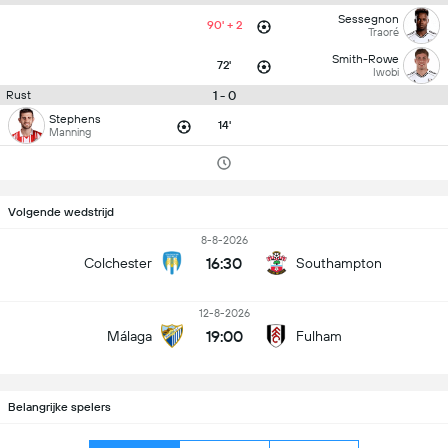
Sessegnon
90' + 2
Traoré
Smith-Rowe
72'
Iwobi
1 - 0
Rust
Stephens
14'
Manning
Volgende wedstrijd
8-8-2026
16:30
Colchester
Southampton
12-8-2026
19:00
Málaga
Fulham
Belangrijke spelers