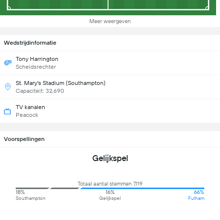
Meer weergeven
Wedstrijdinformatie
Tony Harrington
Scheidsrechter
St. Mary's Stadium (Southampton)
Capaciteit: 32,690
TV kanalen
Peacock
Voorspellingen
Gelijkspel
Totaal aantal stemmen 7,119
18%
16%
66%
Southampton
Gelijkspel
Fulham