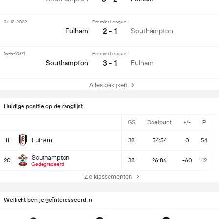
31-12-2022
Premier League
2 - 1
Fulham
Southampton
15-5-2021
Premier League
3 - 1
Southampton
Fulham
Alles bekijken
Huidige positie op de ranglijst
GS
Doelpunt
+/-
P
Fulham
11
38
54:54
0
54
Southampton
20
38
26:86
-60
12
Gedegradeerd
Zie klassementen
Wellicht ben je geïnteresseerd in