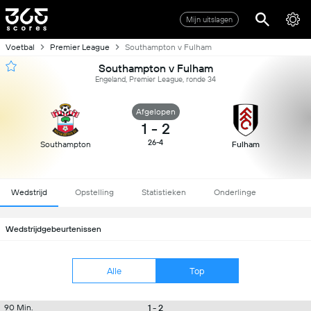
Mijn uitslagen
Voetbal
Premier League
Southampton v Fulham
Southampton v Fulham
Engeland, Premier League, ronde 34
Afgelopen
1
-
2
26-4
Southampton
Fulham
Wedstrijd
Opstelling
Statistieken
Onderlinge
Wedstrijdgebeurtenissen
Alle
Top
1 - 2
90 Min.