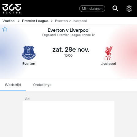
Mijn uitslagen
Voetbal
Premier League
Everton v Liverpool
Everton v Liverpool
Engeland, Premier League, ronde 12
zat, 28e nov.
15:00
Everton
Liverpool
Wedstrijd
Onderlinge
Ad