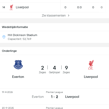
Liverpool
14
0
0:0
0
0
Zie klassementen
Wedstrijdinformatie
Hill Dickinson Stadium
Capaciteit: 52,769
Onderlinge
2
4
9
Zeges
Gelijkspel
Zeges
Everton
Liverpool
19-4-2026
Premier League
1 - 2
Everton
Liverpool
20-9-2025
Premier League