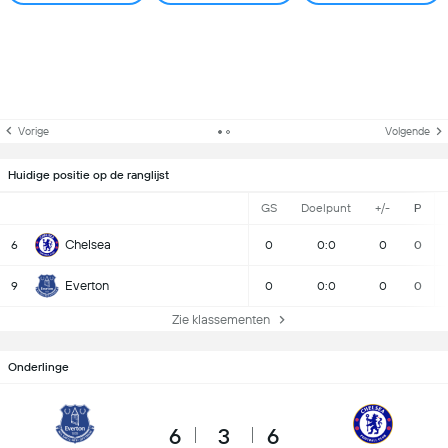
Vorige
Volgende
Huidige positie op de ranglijst
GS
Doelpunt
+/-
P
Chelsea
6
0
0:0
0
0
Everton
9
0
0:0
0
0
Zie klassementen
Onderlinge
6
3
6