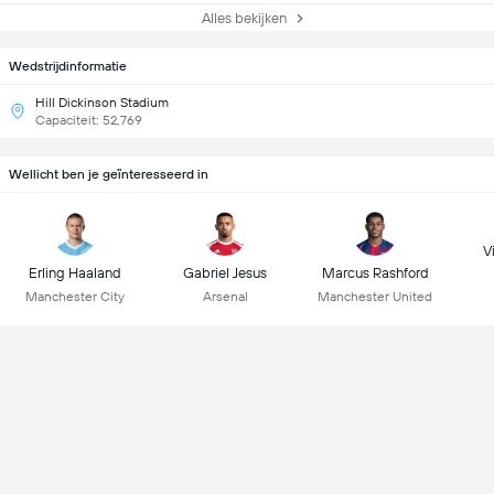
Alles bekijken
Wedstrijdinformatie
Hill Dickinson Stadium
Capaciteit: 52,769
Wellicht ben je geïnteresseerd in
Vi
Erling Haaland
Gabriel Jesus
Marcus Rashford
Manchester City
Arsenal
Manchester United