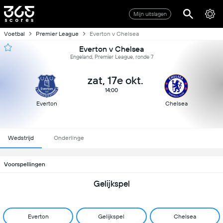
Mijn uitslagen
Voetbal
Premier League
Everton v Chelsea
Everton v Chelsea
Engeland, Premier League, ronde 7
zat, 17e okt.
14:00
Everton
Chelsea
Wedstrijd
Onderlinge
Voorspellingen
Gelijkspel
Everton
Gelijkspel
Chelsea