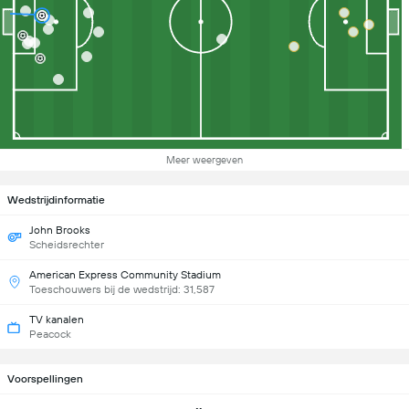
Meer weergeven
Wedstrijdinformatie
John Brooks
Scheidsrechter
American Express Community Stadium
Toeschouwers bij de wedstrijd: 31,587
TV kanalen
Peacock
Voorspellingen