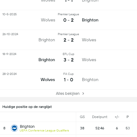
1 - 1
Wolves
Brighton
10-5-2025
Premier League
0 - 2
Wolves
Brighton
26-10-2024
Premier League
2 - 2
Brighton
Wolves
18-9-2024
EFL Cup
3 - 2
Brighton
Wolves
28-2-2024
FA Cup
1 - 0
Wolves
Brighton
Alles bekijken
Huidige positie op de ranglijst
GS
Doelpunt
+/-
P
Brighton
8
38
52:46
6
53
UEFA Conference League Qualifiers