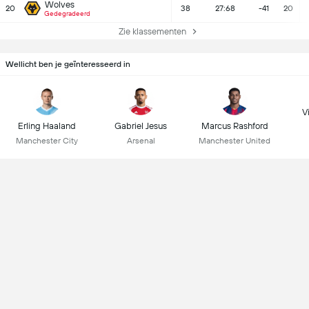
Wolves
20
38
27:68
-41
20
Gedegradeerd
Zie klassementen
Wellicht ben je geïnteresseerd in
Vi
Erling Haaland
Gabriel Jesus
Marcus Rashford
Manchester City
Arsenal
Manchester United