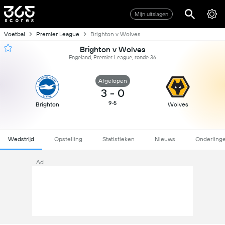
Mijn uitslagen
Voetbal
Premier League
Brighton v Wolves
Brighton v Wolves
Engeland, Premier League, ronde 36
Afgelopen
3
-
0
9-5
Brighton
Wolves
Wedstrijd
Opstelling
Statistieken
Nieuws
Onderling
Ad