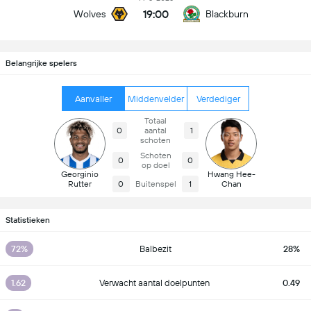
19:00
Wolves
Blackburn
Belangrijke spelers
Aanvaller
Middenvelder
Verdediger
Totaal
0
aantal
1
schoten
Schoten
0
0
op doel
Georginio
Hwang Hee-
Rutter
0
Buitenspel
1
Chan
Statistieken
72%
Balbezit
28%
1.62
Verwacht aantal doelpunten
0.49