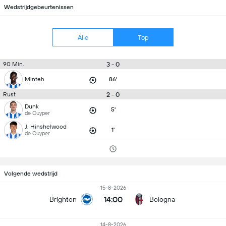
Wedstrijdgebeurtenissen
Alle
Top
3 - 0
90 Min.
Minteh
86'
2 - 0
Rust
Dunk
5'
de Cuyper
J. Hinshelwood
1'
de Cuyper
Volgende wedstrijd
15-8-2026
14:00
Brighton
Bologna
14-8-2026