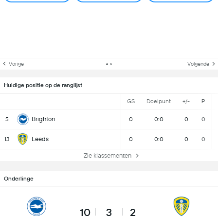
Vorige
Volgende
Huidige positie op de ranglijst
GS
Doelpunt
+/-
P
Brighton
5
0
0:0
0
0
Leeds
13
0
0:0
0
0
Zie klassementen
Onderlinge
10
3
2