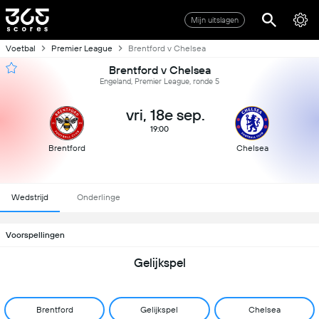
Mijn uitslagen
Voetbal
Premier League
Brentford v Chelsea
Brentford v Chelsea
Engeland, Premier League, ronde 5
vri, 18e sep.
19:00
Brentford
Chelsea
Wedstrijd
Onderlinge
Voorspellingen
Gelijkspel
Brentford
Gelijkspel
Chelsea