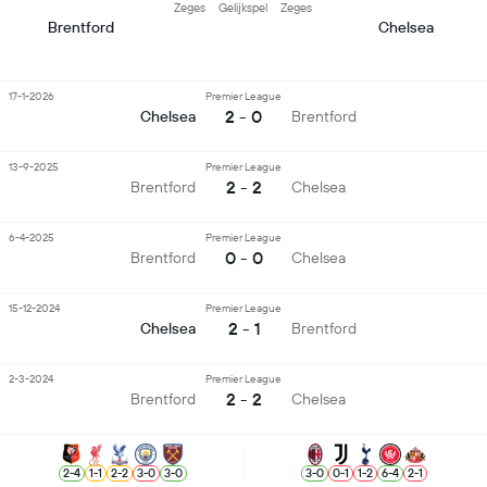
Zeges
Gelijkspel
Zeges
Brentford
Chelsea
17-1-2026
Premier League
2 - 0
Chelsea
Brentford
13-9-2025
Premier League
2 - 2
Brentford
Chelsea
6-4-2025
Premier League
0 - 0
Brentford
Chelsea
15-12-2024
Premier League
2 - 1
Chelsea
Brentford
2-3-2024
Premier League
2 - 2
Brentford
Chelsea
2
-
4
1
-
1
2
-
2
3
-
0
3
-
0
3
-
0
0
-
1
1
-
2
6
-
4
2
-
1