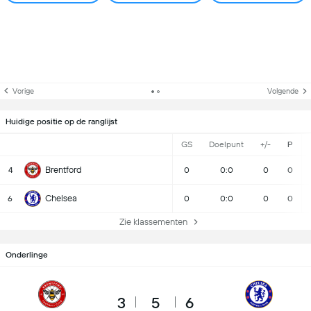
Vorige
Volgende
Huidige positie op de ranglijst
GS
Doelpunt
+/-
P
Brentford
4
0
0:0
0
0
Chelsea
6
0
0:0
0
0
Zie klassementen
Onderlinge
3
5
6