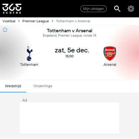
Mijn uitslagen
Voetbal
Premier League
Tottenham v Arsenal
Tottenham v Arsenal
Engeland, Premier League, ronde 14
zat, 5e dec.
15:00
Tottenham
Arsenal
Wedstrijd
Onderlinge
Ad