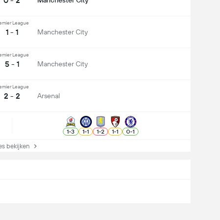
0 - 2
Manchester City
emier League
1 - 1
Manchester City
emier League
5 - 1
Manchester City
emier League
2 - 2
Arsenal
1
-
3
1
-
1
1
-
2
1
-
1
0
-
1
s bekijken