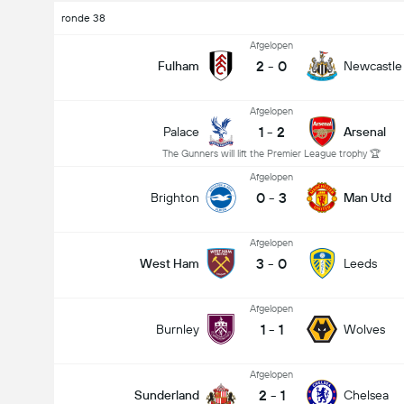
ronde 38
Afgelopen
2
-
0
Fulham
Newcastle
Afgelopen
1
-
2
Palace
Arsenal
The Gunners will lift the Premier League trophy 🏆
Afgelopen
0
-
3
Brighton
Man Utd
Afgelopen
3
-
0
West Ham
Leeds
Afgelopen
1
-
1
Burnley
Wolves
Afgelopen
2
-
1
Sunderland
Chelsea