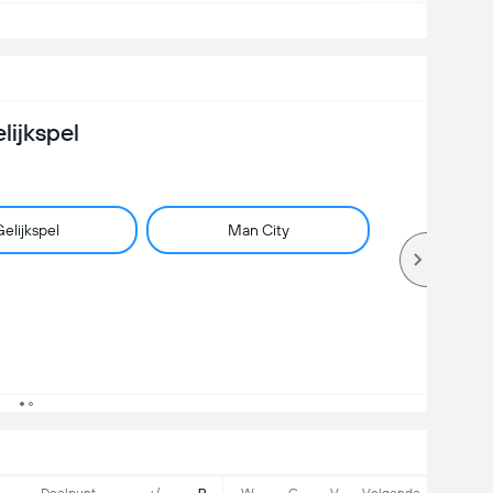
lijkspel
elijkspel
Man City