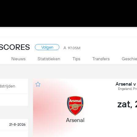
 SCORES
Volgen
97.05M
Nieuws
Statistieken
Tips
Transfers
Geschie
Arsenal v
strijden
Engeland, Pr
zat,
Arsenal
21-8-2026