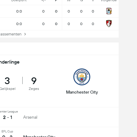
Doelpunt
+/-
P
W
G
V
Volgende
0:0
0
0
0
0
0
0:0
0
0
0
0
0
lassementen
nderlinge
3
9
Gelijkspel
Zeges
Manchester City
emier League
2 - 1
Arsenal
EFL Cup