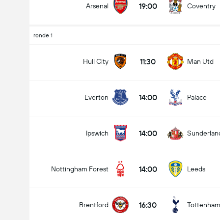
19:00
Arsenal
Coventry
ronde 1
Doelpunten - Meer dan/minder dan (2.5)
11:30
Hull City
Man Utd
14:00
Everton
Palace
Minder dan
Meer dan
14:00
Ipswich
Sunderlan
14:00
Nottingham Forest
Leeds
16:30
Brentford
Tottenha