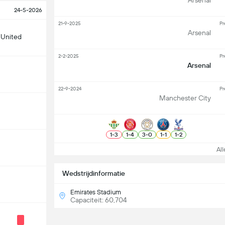
Arsenal
24-5-2026
21-9-2025
Pr
Arsenal
 United
2-2-2025
Pr
Arsenal
22-9-2024
Pr
Manchester City
1
-
3
1
-
4
3
-
0
1
-
1
1
-
2
Alle
Wedstrijdinformatie
Emirates Stadium
Capaciteit: 60,704