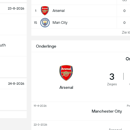
GS
23-8-2026
Arsenal
1
0
Man City
15
0
Zie k
uth
Onderlinge
O
3
24-8-2026
Zeges
Arsenal
19-4-2026
Pr
Manchester City
22-3-2026