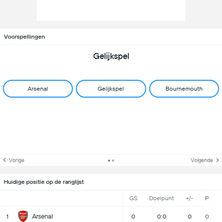
Voorspellingen
Gelijkspel
Arsenal
Gelijkspel
Bournemouth
Vorige
Volgende
Huidige positie op de ranglijst
GS
Doelpunt
+/-
P
Arsenal
1
0
0:0
0
0