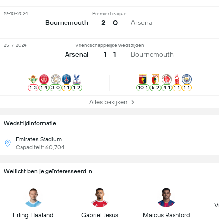
19-10-2024
Premier League
2 - 0
Bournemouth
Arsenal
25-7-2024
Vriendschappelijke wedstrijden
1 - 1
Arsenal
Bournemouth
1
-
3
1
-
4
3
-
0
1
-
1
1
-
2
10
-
1
5
-
2
4
-
1
1
-
1
1
-
1
Alles bekijken
Wedstrijdinformatie
Emirates Stadium
Capaciteit: 60,704
Wellicht ben je geïnteresseerd in
Vi
Erling Haaland
Gabriel Jesus
Marcus Rashford