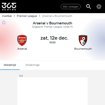
Mijn uitslagen
Voetbal
Premier League
Arsenal v Bournemouth
Arsenal v Bournemouth
Engeland, Premier League, ronde 15
zat, 12e dec.
15:00
Arsenal
Bournemouth
Wedstrijd
Onderlinge
Ad