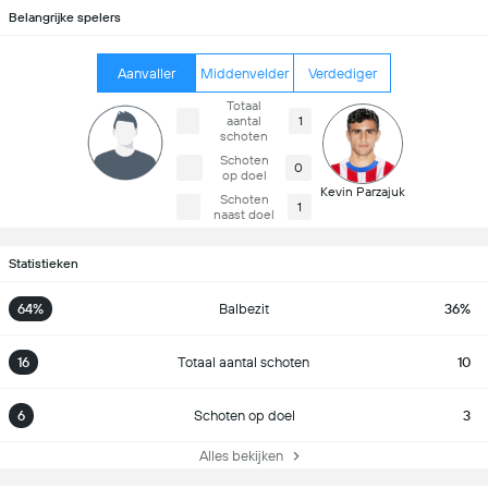
Belangrijke spelers
Aanvaller
Middenvelder
Verdediger
Totaal
aantal
1
schoten
Schoten
0
op doel
Kevin Parzajuk
Schoten
1
naast doel
Statistieken
64%
Balbezit
36%
16
Totaal aantal schoten
10
6
Schoten op doel
3
Alles bekijken