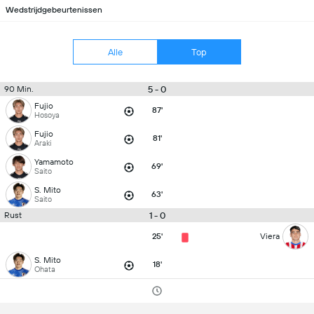
Wedstrijdgebeurtenissen
Alle
Top
5 - 0
90 Min.
Fujio
87'
Hosoya
Fujio
81'
Araki
Yamamoto
69'
Saito
S. Mito
63'
Saito
1 - 0
Rust
25'
Viera
S. Mito
18'
Ohata