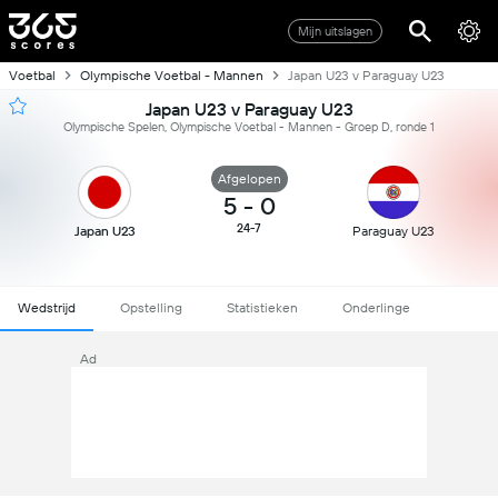
Mijn uitslagen
Voetbal
Olympische Voetbal - Mannen
Japan U23 v Paraguay U23
Japan U23 v Paraguay U23
Olympische Spelen, Olympische Voetbal - Mannen - Groep D, ronde 1
Afgelopen
5
-
0
24-7
Japan U23
Paraguay U23
Wedstrijd
Opstelling
Statistieken
Onderlinge
Ad