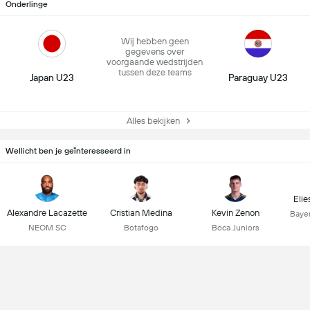
Onderlinge
Wij hebben geen
gegevens over
voorgaande wedstrijden
tussen deze teams
Japan U23
Paraguay U23
Alles bekijken
Wellicht ben je geïnteresseerd in
Elie
Alexandre Lacazette
Cristian Medina
Kevin Zenon
Baye
NEOM SC
Botafogo
Boca Juniors