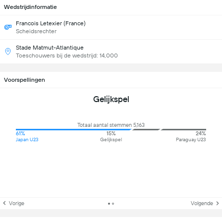
Wedstrijdinformatie
Francois Letexier (France)
Scheidsrechter
Stade Matmut-Atlantique
Toeschouwers bij de wedstrijd: 14,000
Voorspellingen
Gelijkspel
Totaal aantal stemmen 5,163
61%
15%
24%
Japan U23
Gelijkspel
Paraguay U23
Vorige
Volgende