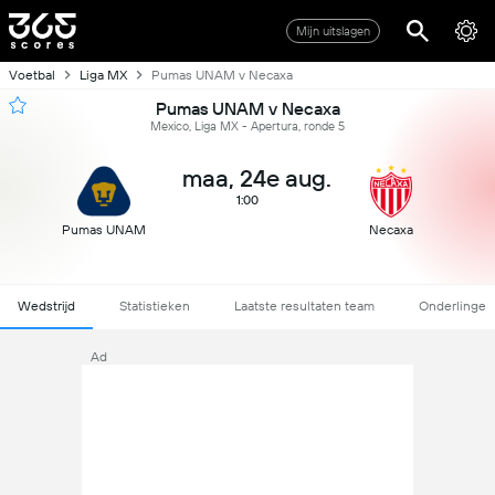
Mijn uitslagen
Voetbal
Liga MX
Pumas UNAM v Necaxa
Pumas UNAM v Necaxa
Mexico, Liga MX - Apertura, ronde 5
maa, 24e aug.
1:00
Pumas UNAM
Necaxa
Wedstrijd
Statistieken
Laatste resultaten team
Onderlinge
Ad