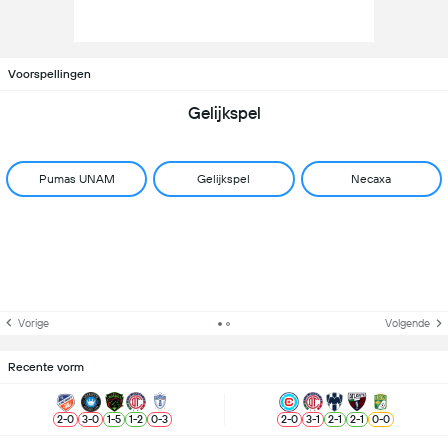
Voorspellingen
Gelijkspel
Pumas UNAM
Gelijkspel
Necaxa
Vorige
Volgende
Recente vorm
2
-
0
3
-
0
1
-
5
1
-
2
0
-
3
2
-
0
3
-
1
2
-
1
2
-
1
0
-
0