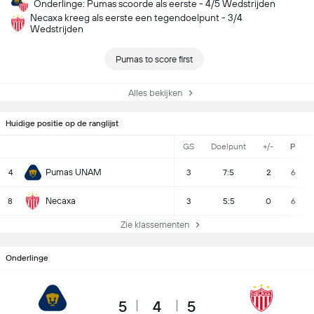
Onderlinge: Pumas scoorde als eerste - 4/5 Wedstrijden
Necaxa kreeg als eerste een tegendoelpunt - 3/4
Wedstrijden
Pumas to score first
Alles bekijken
Huidige positie op de ranglijst
GS
Doelpunt
+/-
P
Pumas UNAM
4
3
7:5
2
6
Necaxa
8
3
5:5
0
6
Zie klassementen
Onderlinge
5
4
5