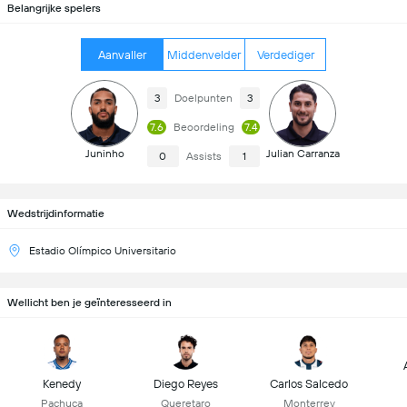
Belangrijke spelers
Aanvaller
Middenvelder
Verdediger
3
Doelpunten
3
7.6
Beoordeling
7.4
Juninho
Julian Carranza
0
Assists
1
Wedstrijdinformatie
Estadio Olímpico Universitario
Wellicht ben je geïnteresseerd in
Kenedy
Diego Reyes
Carlos Salcedo
Pachuca
Queretaro
Monterrey