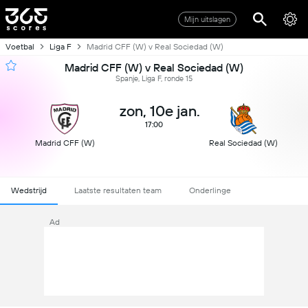
Mijn uitslagen
Voetbal
Liga F
Madrid CFF (W) v Real Sociedad (W)
Madrid CFF (W) v Real Sociedad (W)
Spanje, Liga F, ronde 15
zon, 10e jan.
17:00
Madrid CFF (W)
Real Sociedad (W)
Wedstrijd
Laatste resultaten team
Onderlinge
Ad