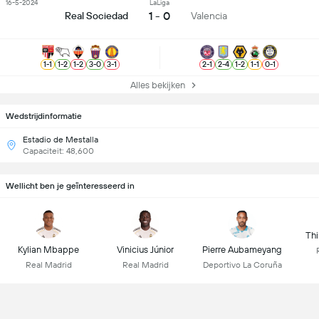
16-5-2024
LaLiga
1 - 0
Real Sociedad
Valencia
1
-
1
1
-
2
1
-
2
3
-
0
3
-
1
2
-
1
2
-
4
1
-
2
1
-
1
0
-
1
Alles bekijken
Wedstrijdinformatie
Estadio de Mestalla
Capaciteit: 48,600
Wellicht ben je geïnteresseerd in
Thi
Kylian Mbappe
Vinicius Júnior
Pierre Aubameyang
Real Madrid
Real Madrid
Deportivo La Coruña