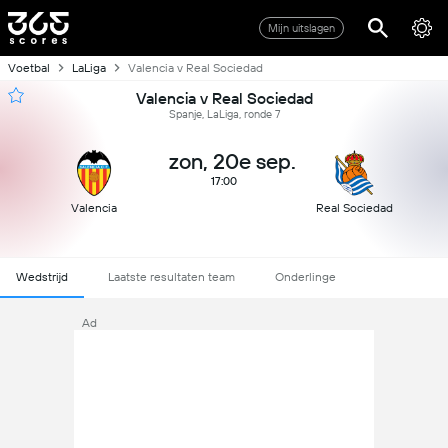
Mijn uitslagen
Voetbal
LaLiga
Valencia v Real Sociedad
Valencia v Real Sociedad
Spanje, LaLiga, ronde 7
zon, 20e sep.
17:00
Valencia
Real Sociedad
Wedstrijd
Laatste resultaten team
Onderlinge
Ad