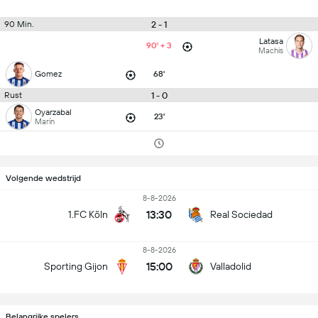
2 - 1
90 Min.
Latasa
90' + 3
Machis
Gomez
68'
1 - 0
Rust
Oyarzabal
23'
Marín
Volgende wedstrijd
8-8-2026
13:30
1.FC Köln
Real Sociedad
8-8-2026
15:00
Sporting Gijon
Valladolid
Belangrijke spelers