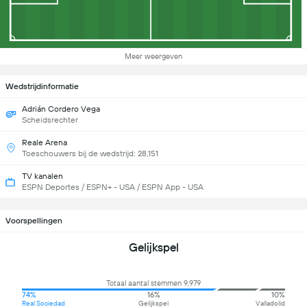
Meer weergeven
Wedstrijdinformatie
Adrián Cordero Vega
Scheidsrechter
Reale Arena
Toeschouwers bij de wedstrijd: 28,151
TV kanalen
ESPN Deportes / ESPN+ - USA / ESPN App - USA
Voorspellingen
Gelijkspel
Totaal aantal stemmen 9,979
74%
16%
10%
Real Sociedad
Gelijkspel
Valladolid