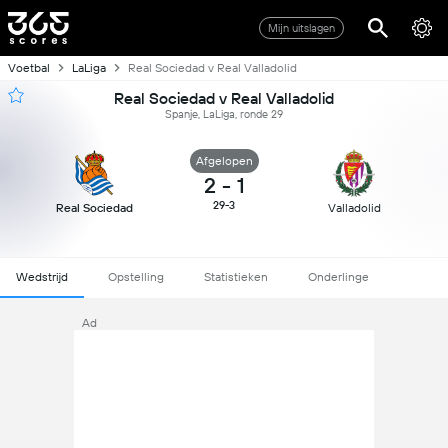
Mijn uitslagen
Voetbal
LaLiga
Real Sociedad v Real Valladolid
Real Sociedad v Real Valladolid
Spanje, LaLiga, ronde 29
Afgelopen
2
-
1
29-3
Real Sociedad
Valladolid
Wedstrijd
Opstelling
Statistieken
Onderlinge
Ad