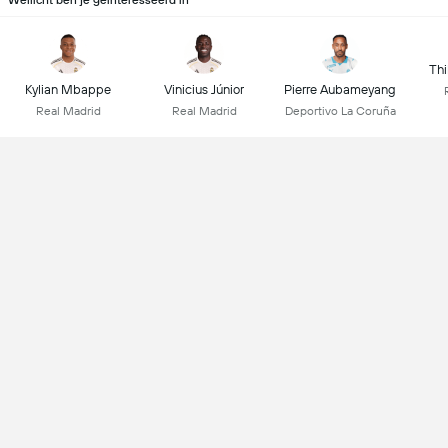
Wellicht ben je geïnteresseerd in
Thi
Kylian Mbappe
Vinicius Júnior
Pierre Aubameyang
Real Madrid
Real Madrid
Deportivo La Coruña