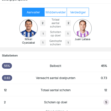
Aanvaller
Middenvelder
Verdediger
Totaal
2
aantal
2
schoten
Schoten
1
1
op doel
Mikel
Juan Latasa
Gestopte
Oyarzabal
1
1
schoten
Statistieken
55%
Balbezit
45%
0.83
Verwacht aantal doelpunten
0.73
12
Totaal aantal schoten
12
2
Schoten op doel
5