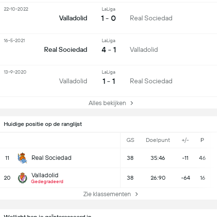
22-10-2022
LaLiga
1 - 0
Valladolid
Real Sociedad
16-5-2021
LaLiga
4 - 1
Real Sociedad
Valladolid
13-9-2020
LaLiga
1 - 1
Valladolid
Real Sociedad
Alles bekijken
Huidige positie op de ranglijst
GS
Doelpunt
+/-
P
Real Sociedad
11
38
35:46
-11
46
Valladolid
20
38
26:90
-64
16
Gedegradeerd
Zie klassementen