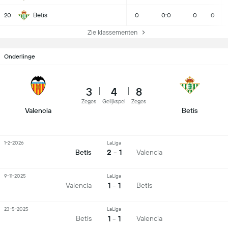
Betis
20
0
0:0
0
0
Zie klassementen
Onderlinge
3
4
8
Zeges
Gelijkspel
Zeges
Valencia
Betis
1-2-2026
LaLiga
2 - 1
Betis
Valencia
9-11-2025
LaLiga
1 - 1
Valencia
Betis
23-5-2025
LaLiga
1 - 1
Betis
Valencia