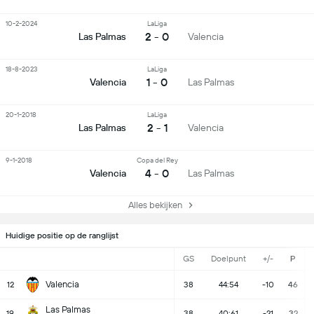
10-2-2024
LaLiga
2 - 0
Las Palmas
Valencia
18-8-2023
LaLiga
1 - 0
Valencia
Las Palmas
20-1-2018
LaLiga
2 - 1
Las Palmas
Valencia
9-1-2018
Copa del Rey
4 - 0
Valencia
Las Palmas
Alles bekijken
Huidige positie op de ranglijst
GS
Doelpunt
+/-
P
Valencia
12
38
44:54
-10
46
Las Palmas
19
38
40:61
-21
32