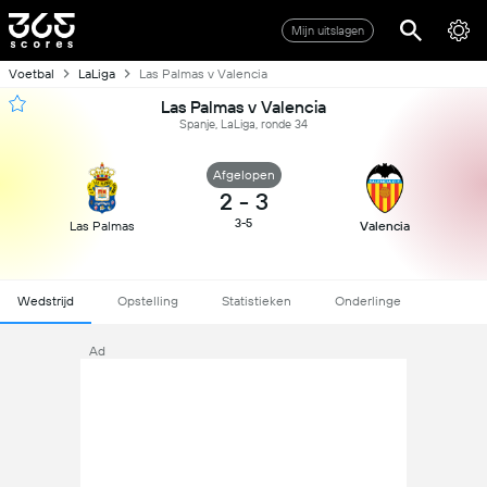
Mijn uitslagen
Voetbal
LaLiga
Las Palmas v Valencia
Las Palmas v Valencia
Spanje, LaLiga, ronde 34
Afgelopen
2
-
3
3-5
Las Palmas
Valencia
Wedstrijd
Opstelling
Statistieken
Onderlinge
Ad