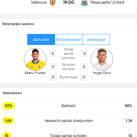
19:00
Valencia
Newcastle United
Belangrijke spelers
Aanvaller
Middenvelder
Verdediger
Totaal
2
aantal
2
schoten
Schoten
0
2
op doel
Manu Fuster
Hugo Duro
0
Buitenspel
0
Statistieken
52%
Balbezit
48%
1.69
Verwacht aantal doelpunten
1.34
15
Totaal aantal schoten
10