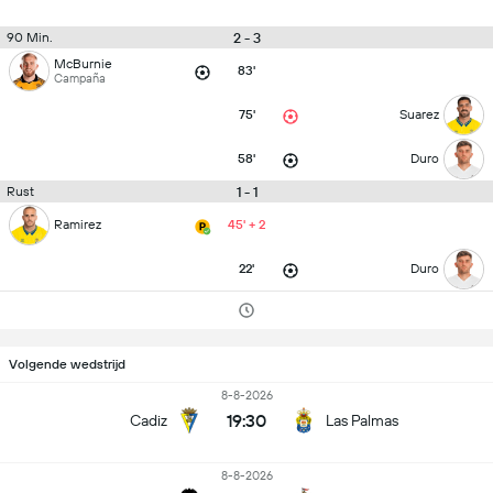
2 - 3
90 Min.
McBurnie
83'
Campaña
75'
Suarez
58'
Duro
1 - 1
Rust
Ramirez
45' + 2
22'
Duro
Volgende wedstrijd
8-8-2026
19:30
Cadiz
Las Palmas
8-8-2026