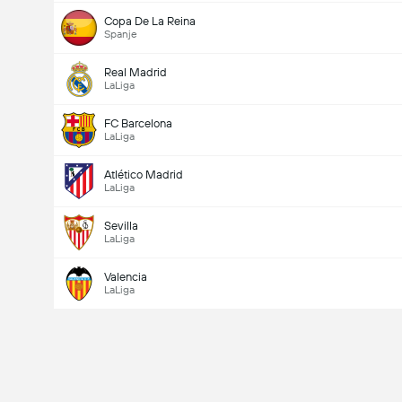
Copa De La Reina
Spanje
Real Madrid
LaLiga
FC Barcelona
LaLiga
Atlético Madrid
LaLiga
Sevilla
LaLiga
Valencia
LaLiga