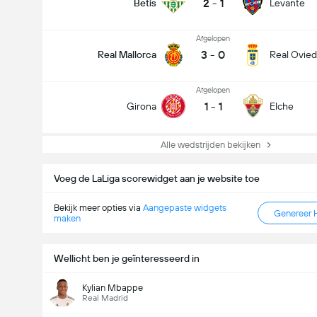
2
-
1
Betis
Levante
Afgelopen
3
-
0
Real Mallorca
Real Ovie
Afgelopen
1
-
1
Girona
Elche
Alle wedstrijden bekijken
Voeg de LaLiga scorewidget aan je website toe
Bekijk meer opties via
Aangepaste widgets
Genereer 
maken
Wellicht ben je geïnteresseerd in
Kylian Mbappe
Real Madrid