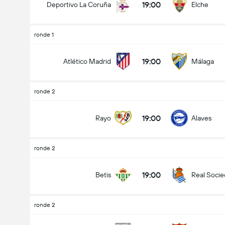
19:00
Deportivo La Coruña
Elche
ronde 1
19:00
Atlético Madrid
Málaga
ronde 2
19:00
Rayo
Alaves
ronde 2
19:00
Betis
Real Soci
ronde 2