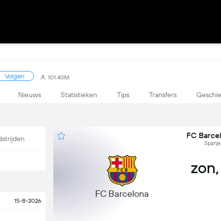
Volgen
101.40M
Nieuws
Statistieken
Tips
Transfers
Geschie
FC Barcel
strijden
Spanje,
zon,
FC Barcelona
15-8-2026