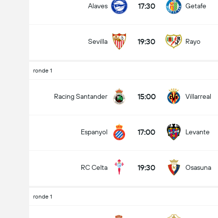
17:30
Alaves
Getafe
19:30
Sevilla
Rayo
Doelpunten - Meer dan/minder dan (2.5)
ronde 1
15:00
Racing Santander
Villarreal
Minder dan
Meer dan
17:00
Espanyol
Levante
19:30
RC Celta
Osasuna
ronde 1