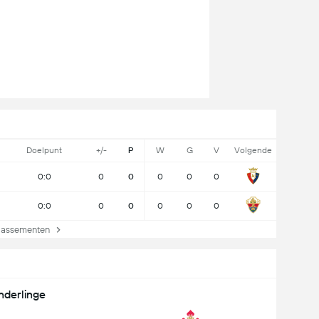
Doelpunt
+/-
P
W
G
V
Volgende
0:0
0
0
0
0
0
0:0
0
0
0
0
0
lassementen
nderlinge