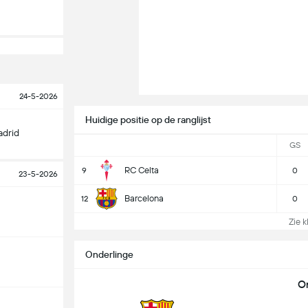
24-5-2026
Huidige positie op de ranglijst
adrid
GS
RC Celta
9
0
23-5-2026
Barcelona
12
0
Zie k
Onderlinge
O