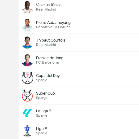
Vinicius Júnior
Real Madrid
Pierre Aubameyang
Deportivo La Coruña
Thibaut Courtois
Real Madrid
Frenkie de Jong
FC Barcelona
Copa del Rey
Spanje
Super Cup
Spanje
LaLiga 2
Spanje
Liga F
Spanje