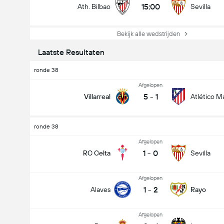
15:00
Ath. Bilbao
Sevilla
Bekijk alle wedstrijden
Laatste Resultaten
ronde 38
Afgelopen
5
-
1
Villarreal
Atlético M
ronde 38
Afgelopen
1
-
0
RC Celta
Sevilla
Afgelopen
1
-
2
Alaves
Rayo
Afgelopen