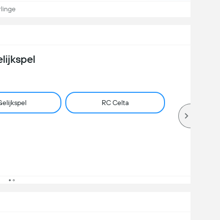
linge
lijkspel
elijkspel
RC Celta