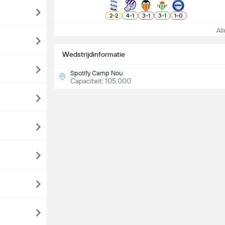
2
-
2
4
-
1
3
-
1
3
-
1
1
-
0
Alle
Wedstrijdinformatie
Spotify Camp Nou
Capaciteit: 105,000