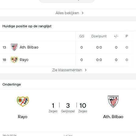
Alles bekijken
Huidige positie op de ranglijst
GS
Doelpunt
+/-
P
Ath. Bilbao
13
0
0:0
0
0
Rayo
18
0
0:0
0
0
Zie klassementen
Onderlinge
1
3
10
Zeges
Gelijkspel
Zeges
Rayo
Ath. Bilbao
28-2-2026
LaLiga