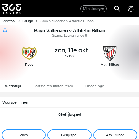
Mijn uitslagen
Voetbal
LaLiga
Rayo Vallecano v Athletic Bilbao
Rayo Vallecano v Athletic Bilbao
Spanje, LaLiga, ronde 8
zon, 11e okt.
17:00
Rayo
Ath. Bilbao
Wedstrijd
Laatste resultaten team
Onderlinge
Voorspellingen
Gelijkspel
Rayo
Gelijkspel
Ath. Bilbao