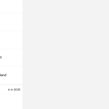
d
land
6-6-2025