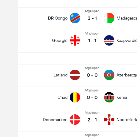
Afgelopen
3
-
1
DR Congo
Madagasc
Afgelopen
1
-
1
Georgië
Kaapverdi
Afgelopen
0
-
0
Letland
Azerbeidzj
Afgelopen
0
-
0
Chad
Kenia
Afgelopen
2
-
1
Denemarken
Noord-Ierl
Afgelopen