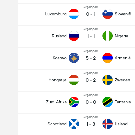
Afgelopen
0
-
1
Luxemburg
Slovenië
Afgelopen
1
-
1
Rusland
Nigeria
Afgelopen
5
-
2
Kosovo
Armenië
Afgelopen
0
-
2
Hongarije
Zweden
Afgelopen
0
-
0
Zuid-Afrika
Tanzania
Afgelopen
1
-
3
Schotland
IJsland