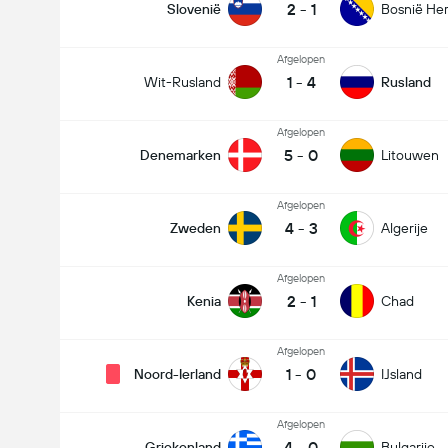
2
-
1
Slovenië
Bosnië He
Afgelopen
1
-
4
Wit-Rusland
Rusland
Afgelopen
5
-
0
Denemarken
Litouwen
Afgelopen
4
-
3
Zweden
Algerije
Afgelopen
2
-
1
Kenia
Chad
Afgelopen
1
-
0
Noord-Ierland
IJsland
Afgelopen
4
-
0
Griekenland
Bulgarije