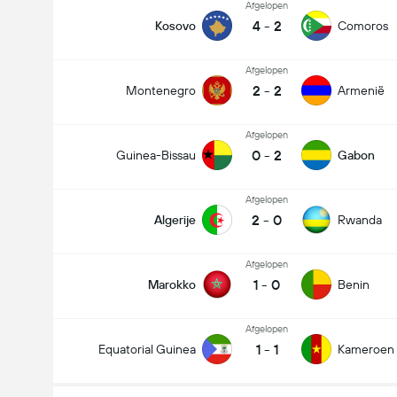
Afgelopen
4
-
2
Kosovo
Comoros
Afgelopen
2
-
2
Montenegro
Armenië
Afgelopen
0
-
2
Guinea-Bissau
Gabon
Afgelopen
2
-
0
Algerije
Rwanda
Afgelopen
1
-
0
Marokko
Benin
Afgelopen
1
-
1
Equatorial Guinea
Kameroen