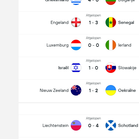
Afgelopen
1
-
3
Engeland
Senegal
Afgelopen
0
-
0
Luxemburg
Ierland
Afgelopen
1
-
0
Israël
Slowakije
Afgelopen
1
-
2
Nieuw Zeeland
Oekraïne
Afgelopen
0
-
4
Liechtenstein
Schotland