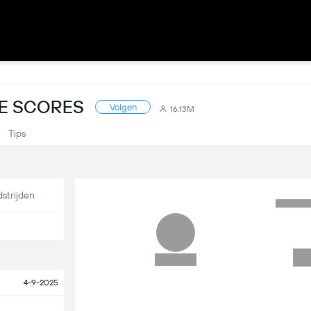
VE SCORES
Volgen
16.13M
Tips
strijden
4-9-2025