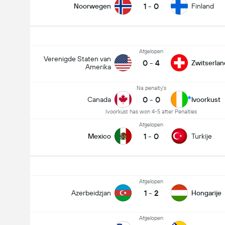
1
-
0
Noorwegen
Finland
Afgelopen
Verenigde Staten van
0
-
4
Zwitserlan
Amerika
Na penalty's
0
-
0
Canada
Ivoorkust
Ivoorkust has won 4-5 after Penalties
Afgelopen
1
-
0
Mexico
Turkije
Afgelopen
1
-
2
Azerbeidzjan
Hongarije
Afgelopen