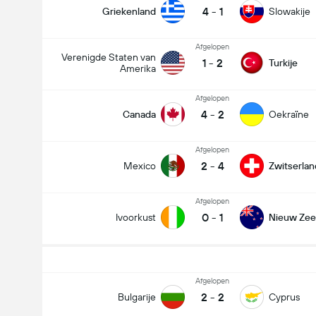
4
-
1
Griekenland
Slowakije
Afgelopen
Verenigde Staten van
1
-
2
Turkije
Amerika
Afgelopen
4
-
2
Canada
Oekraïne
Afgelopen
2
-
4
Mexico
Zwitserlan
Afgelopen
0
-
1
Ivoorkust
Nieuw Zee
Afgelopen
2
-
2
Bulgarije
Cyprus