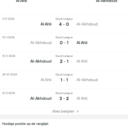
Al Ahli
Al-Akhdoud
3-5-2026
Saudi League
4 - 0
Al Ahli
Al-Akhdoud
10-1-2026
Saudi League
0 - 1
Al-Akhdoud
Al Ahli
15-3-2025
Saudi League
2 - 1
Al-Akhdoud
Al Ahli
25-10-2024
Saudi League
1 - 1
Al Ahli
Al-Akhdoud
16-2-2024
Saudi League
3 - 2
Al-Akhdoud
Al Ahli
Alles bekijken
Huidige positie op de ranglijst