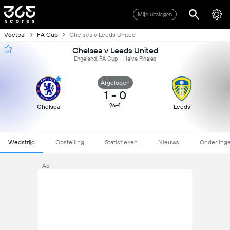
Mijn uitslagen
Voetbal
FA Cup
Chelsea v Leeds United
Chelsea v Leeds United
Engeland, FA Cup - Halve Finales
Afgelopen
1
-
0
26-4
Chelsea
Leeds
Wedstrijd
Opstelling
Statistieken
Nieuws
Onderling
Ad