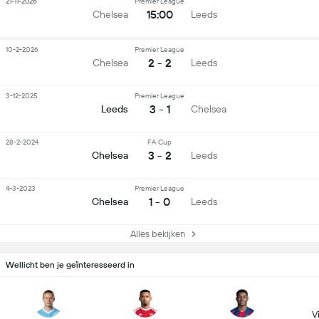
21-11-2026
Premier League
15:00
Chelsea
Leeds
10-2-2026
Premier League
2 - 2
Chelsea
Leeds
3-12-2025
Premier League
3 - 1
Leeds
Chelsea
28-2-2024
FA Cup
3 - 2
Chelsea
Leeds
4-3-2023
Premier League
1 - 0
Chelsea
Leeds
Alles bekijken
Wellicht ben je geïnteresseerd in
Vi