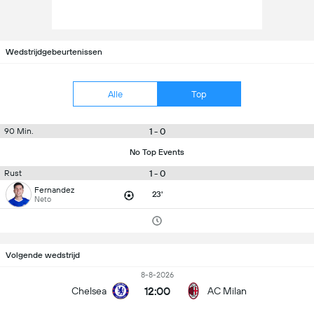
Wedstrijdgebeurtenissen
Alle
Top
1 - 0
90 Min.
No Top Events
1 - 0
Rust
Fernandez
23'
Neto
Volgende wedstrijd
8-8-2026
12:00
Chelsea
AC Milan