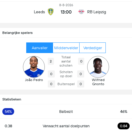
8-8-2026
13:00
Leeds
RB Leipzig
Belangrijke spelers
Aanvaller
Middenvelder
Verdediger
Totaal
2
aantal
0
schoten
Schoten
0
0
op doel
João Pedro
Wilfried
0
Buitenspel
0
Gnonto
Statistieken
54%
Balbezit
46%
0.38
Verwacht aantal doelpunten
0.84