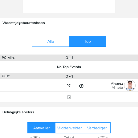
Wedstrijdgebeurtenissen
Alle
Top
0 - 1
90 Min.
No Top Events
0 - 1
Rust
Alvarez
16'
Almada
Belangrijke spelers
Aanvaller
Middenvelder
Verdediger
Totaal