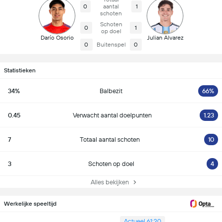
0
aantal
1
schoten
Schoten
0
1
op doel
Darío Osorio
Julian Alvarez
0
Buitenspel
0
Statistieken
34%
Balbezit
66%
0.45
Verwacht aantal doelpunten
1.23
7
Totaal aantal schoten
10
3
Schoten op doel
4
Alles bekijken
Werkelijke speeltijd
Actueel 61:20