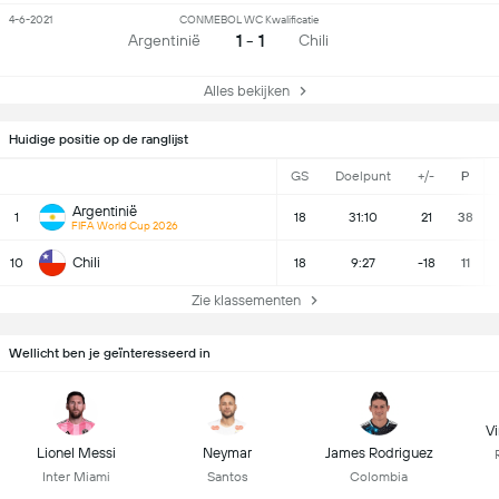
4-6-2021
CONMEBOL WC Kwalificatie
1 - 1
Argentinië
Chili
Alles bekijken
Huidige positie op de ranglijst
GS
Doelpunt
+/-
P
Argentinië
1
18
31:10
21
38
FIFA World Cup 2026
Chili
10
18
9:27
-18
11
Zie klassementen
Wellicht ben je geïnteresseerd in
Vi
Lionel Messi
Neymar
James Rodriguez
Inter Miami
Santos
Colombia