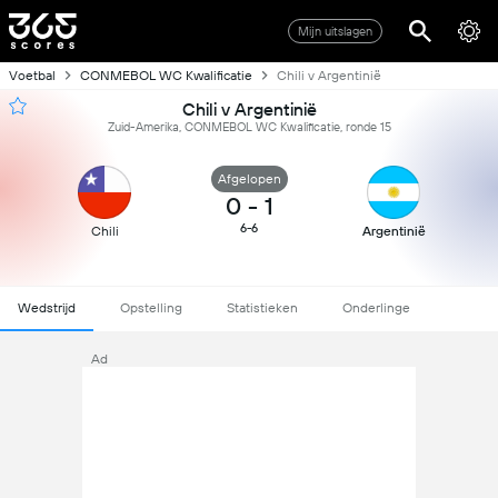
Mijn uitslagen
Voetbal
CONMEBOL WC Kwalificatie
Chili v Argentinië
Chili v Argentinië
Zuid-Amerika, CONMEBOL WC Kwalificatie, ronde 15
Afgelopen
0
-
1
6-6
Chili
Argentinië
Wedstrijd
Opstelling
Statistieken
Onderlinge
Ad