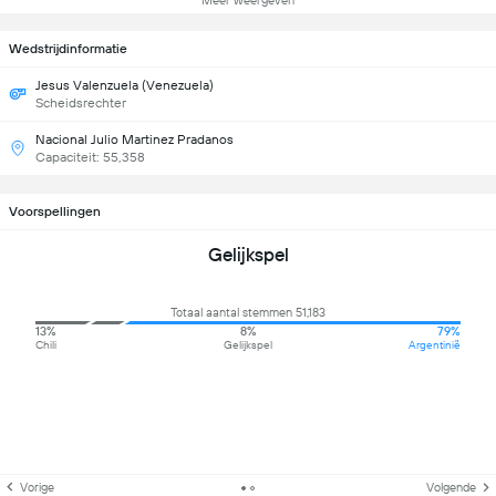
Meer weergeven
Wedstrijdinformatie
Jesus Valenzuela (Venezuela)
Scheidsrechter
Nacional Julio Martinez Pradanos
Capaciteit: 55,358
Voorspellingen
Gelijkspel
Totaal aantal stemmen 51,183
13%
8%
79%
Chili
Gelijkspel
Argentinië
Vorige
Volgende