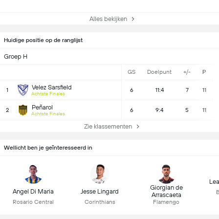
Alles bekijken
Huidige positie op de ranglijst
Groep H
GS
Doelpunt
+/-
P
Velez Sarsfield
1
6
11:4
7
11
Achtste Finales
Peñarol
2
6
9:4
5
11
Achtste Finales
Zie klassementen
Wellicht ben je geïnteresseerd in
Lea
Giorgian de
Angel Di Maria
Jesse Lingard
B
Arrascaeta
Rosario Central
Corinthians
Flamengo