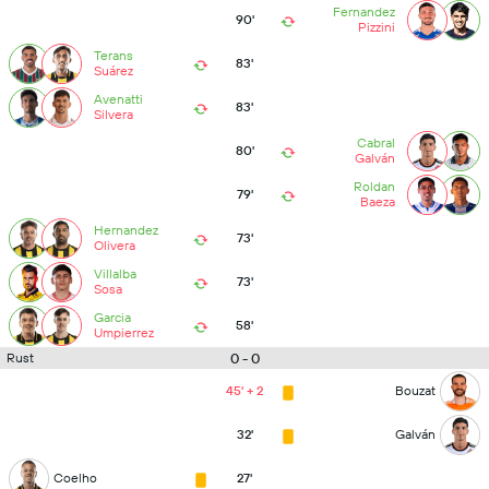
Fernandez
90'
Pizzini
Terans
83'
Suárez
Avenatti
83'
Silvera
Cabral
80'
Galván
Roldan
79'
Baeza
Hernandez
73'
Olivera
Villalba
73'
Sosa
Garcia
58'
Umpierrez
0 - 0
Rust
45' + 2
Bouzat
32'
Galván
Coelho
27'