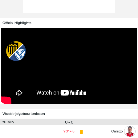
Official Highlights
Wedstrijdgebeurtenissen
0 - 0
90 Min.
90' + 5
Carrizo