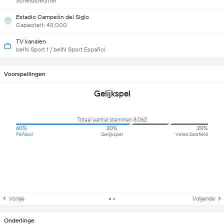
Scheidsrechter
Estadio Campeón del Siglo
Capaciteit: 40,000
TV kanalen
beIN Sport 1 / beIN Sport Español
Voorspellingen
Gelijkspel
Totaal aantal stemmen 8,062
60%
20%
20%
Peñarol
Gelijkspel
Velez Sarsfield
Vorige
Volgende
Onderlinge