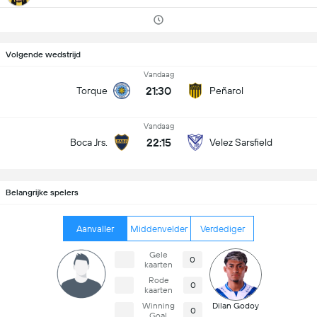
Volgende wedstrijd
Vandaag
21:30
Torque
Peñarol
Vandaag
22:15
Boca Jrs.
Velez Sarsfield
Belangrijke spelers
Aanvaller
Middenvelder
Verdediger
Gele
0
kaarten
Rode
0
kaarten
Winning
Dilan Godoy
0
Goal