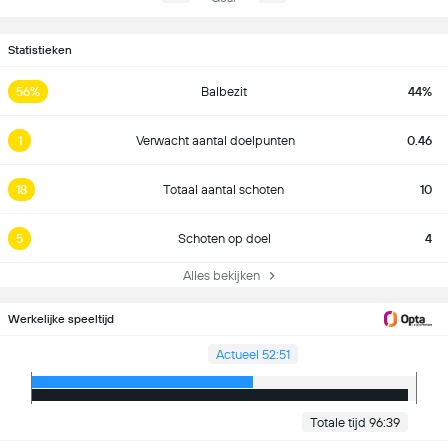
Statistieken
56%
Balbezit
44%
1
Verwacht aantal doelpunten
0.46
18
Totaal aantal schoten
10
5
Schoten op doel
4
Alles bekijken
Werkelijke speeltijd
Actueel 52:51
Totale tijd 96:39