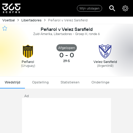
Mijn uitslagen
Voetbal
Libertadores
Peñarol v Velez Sarsfield
Peñarol v Velez Sarsfield
Zuid-Amerika, Libertadores - Groep H, ronde 6
Afgelopen
0
-
0
29-5
Peñarol
Velez Sarsfield
(Uruguay)
(Argentinië)
Wedstrijd
Opstelling
Statistieken
Onderlinge
Ad