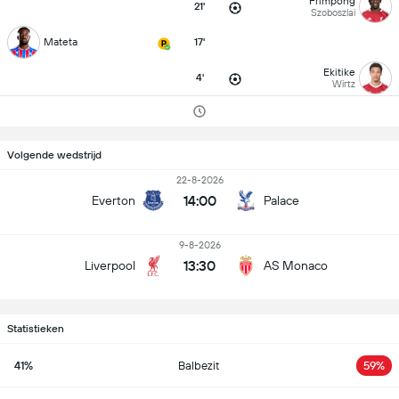
Frimpong
21'
Szoboszlai
Mateta
17'
Ekitike
4'
Wirtz
Volgende wedstrijd
22-8-2026
14:00
Everton
Palace
9-8-2026
13:30
Liverpool
AS Monaco
Statistieken
41%
Balbezit
59%