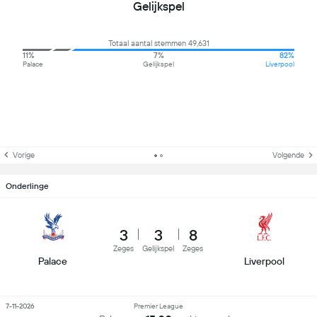
Gelijkspel
Totaal aantal stemmen 49,631
11%
7%
82%
Palace
Gelijkspel
Liverpool
Vorige
Volgende
Onderlinge
3
3
8
Zeges
Gelijkspel
Zeges
Palace
Liverpool
7-11-2026
Premier League