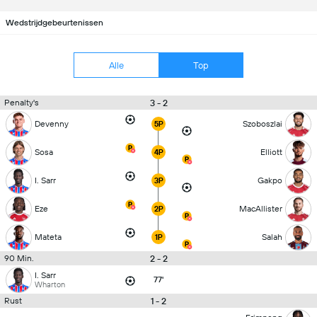
Wedstrijdgebeurtenissen
Alle
Top
3 - 2
Penalty's
Devenny
Szoboszlai
5P
Sosa
Elliott
4P
I. Sarr
Gakpo
3P
Eze
MacAllister
2P
Mateta
Salah
1P
2 - 2
90 Min.
I. Sarr
77'
Wharton
1 - 2
Rust