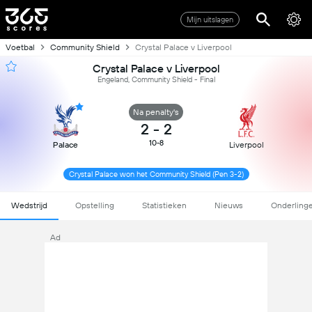
Mijn uitslagen
Voetbal
Community Shield
Crystal Palace v Liverpool
Crystal Palace v Liverpool
Engeland, Community Shield - Final
Na penalty's
2
-
2
10-8
Palace
Liverpool
Crystal Palace won het Community Shield (Pen 3-2)
Wedstrijd
Opstelling
Statistieken
Nieuws
Onderling
Ad