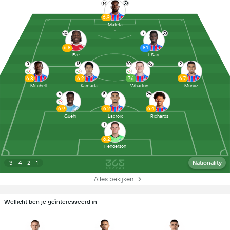
14
6.9
Mateta
10
7
6.8
8.1
Eze
I. Sarr
3
18
20
2
6.8
6.2
7.6
6.7
Mitchell
Kamada
Wharton
Munoz
6
5
26
6.9
6.2
6.4
Guéhi
Lacroix
Richards
1
6.2
Henderson
3 - 4 - 2 - 1
Nationality
Alles bekijken
Wellicht ben je geïnteresseerd in