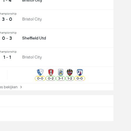
1 - 4
Bristol City
hampionship
3 - 0
Bristol City
hampionship
0 - 3
Sheffield Utd
hampionship
1 - 1
Bristol City
0
-
0
0
-
2
3
-
1
1
-
2
0
-
0
s bekijken