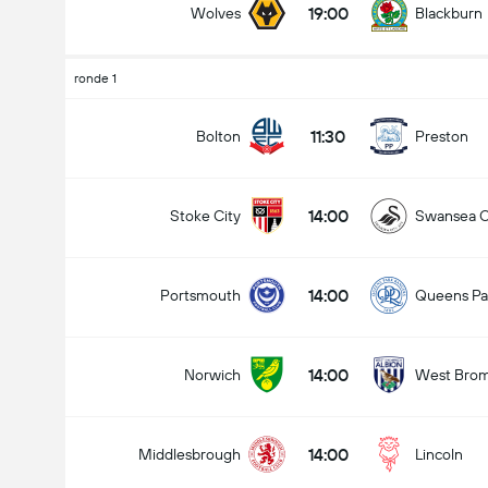
19:00
Wolves
Blackburn
ronde 1
Doelpunten - Meer dan/minder dan (2.5)
11:30
Bolton
Preston
14:00
Stoke City
Swansea C
Minder dan
Meer dan
14:00
Portsmouth
Queens Pa
14:00
Norwich
West Brom
14:00
Middlesbrough
Lincoln