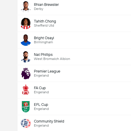
Rhian Brewster
Derby
Tahith Chong
Sheffield Utd
Bright Osayi
Birmingham
Nat Phillips
West Bromwich Albion
Premier League
Engeland
FA Cup
Engeland
EFL Cup
Engeland
Community Shield
Engeland