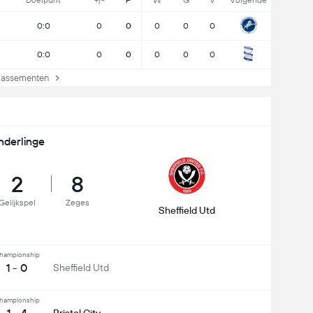
Doelpunt
+/-
P
W
G
V
Volgende
0:0
0
0
0
0
0
0:0
0
0
0
0
0
lassementen
nderlinge
2
8
Gelijkspel
Zeges
Sheffield Utd
hampionship
1 - 0
Sheffield Utd
hampionship