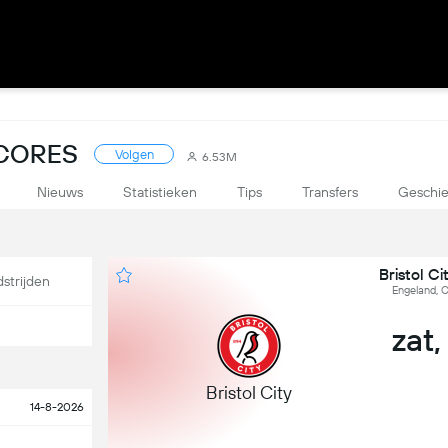
SCORES
Volgen
6.53M
Nieuws
Statistieken
Tips
Transfers
Geschie
Bristol Ci
strijden
Engeland, C
zat,
Bristol City
14-8-2026