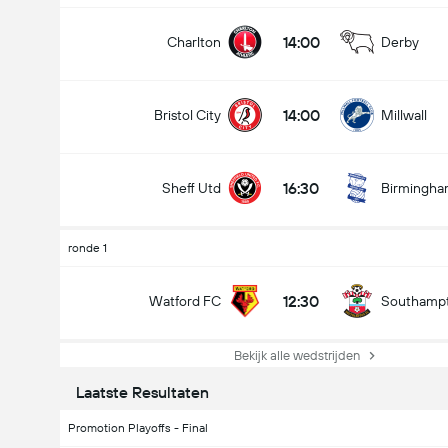
14:00
Charlton
Derby
14:00
Bristol City
Millwall
16:30
Sheff Utd
Birmingh
ronde 1
12:30
Watford FC
Southamp
Bekijk alle wedstrijden
Laatste Resultaten
Promotion Playoffs - Final