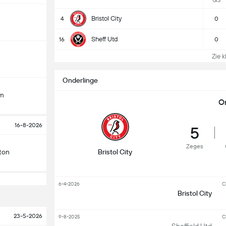
GS
Bristol City
4
0
Sheff Utd
16
0
Zie k
Onderlinge
am
O
16-8-2026
5
Zeges
ton
Bristol City
6-4-2026
C
Bristol City
23-5-2026
9-8-2025
C