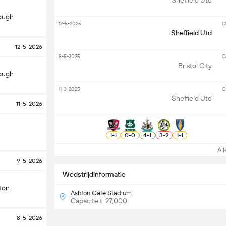
Sheffield Utd
ough
12-5-2025
C
Sheffield Utd
12-5-2026
8-5-2025
C
Bristol City
ough
11-3-2025
C
Sheffield Utd
11-5-2026
1
-
1
0
-
0
4
-
1
3
-
2
1
-
1
Alle
9-5-2026
Wedstrijdinformatie
ton
Ashton Gate Stadium
Capaciteit: 27,000
8-5-2026