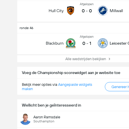
Afgelopen
0
-
0
Hull City
Millwall
ronde 46
Afgelopen
0
-
1
Blackburn
Leicester 
Alle wedstrijden bekijken
Voeg de Championship scorewidget aan je website toe
Bekijk meer opties via
Aangepaste widgets
Genereer 
maken
Wellicht ben je geïnteresseerd in
Aaron Ramsdale
Southampton