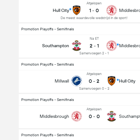
Afgelopen
1
-
0
Hull City
Middlesbr
De meest waardevolle wedstrijd in de sport!
Promotion Playoffs - Semifinals
Na ET
2
-
1
Southampton
Middlesbr
Samenvoegen 2 - 1
Promotion Playoffs - Semifinals
Afgelopen
0
-
2
Millwall
Hull City
Samenvoegen 0 - 2
Promotion Playoffs - Semifinals
Afgelopen
0
-
0
Middlesbrough
Southamp
Promotion Playoffs - Semifinals