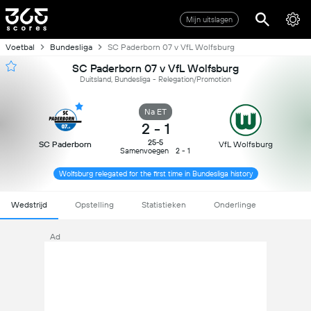
Mijn uitslagen
Voetbal
Bundesliga
SC Paderborn 07 v VfL Wolfsburg
SC Paderborn 07 v VfL Wolfsburg
Duitsland, Bundesliga - Relegation/Promotion
Na ET
2
-
1
25-5
SC Paderborn
VfL Wolfsburg
Samenvoegen
2 - 1
Wolfsburg relegated for the first time in Bundesliga history
Wedstrijd
Opstelling
Statistieken
Onderlinge
Ad