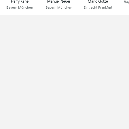
Harry Kane
Manuel Neuer
Mario Götze
Ba
Bayern München
Bayern München
Eintracht Frankfurt