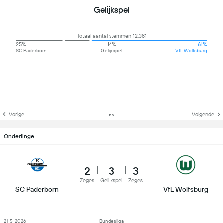
Gelijkspel
Totaal aantal stemmen 12,381
25%
14%
61%
SC Paderborn
Gelijkspel
VfL Wolfsburg
Vorige
Volgende
Onderlinge
2
3
3
Zeges
Gelijkspel
Zeges
SC Paderborn
VfL Wolfsburg
21-5-2026
Bundesliga