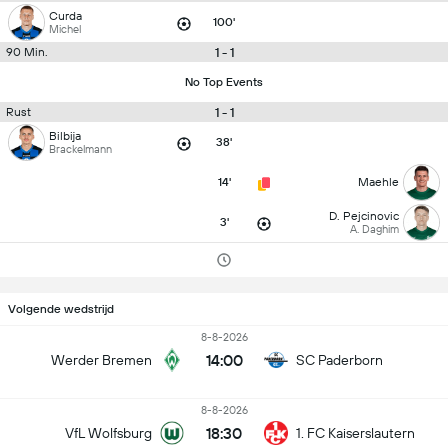
Curda
100'
Michel
1 - 1
90 Min.
No Top Events
1 - 1
Rust
Bilbija
38'
Brackelmann
14'
Maehle
D. Pejcinovic
3'
A. Daghim
Volgende wedstrijd
8-8-2026
14:00
Werder Bremen
SC Paderborn
8-8-2026
18:30
VfL Wolfsburg
1. FC Kaiserslautern