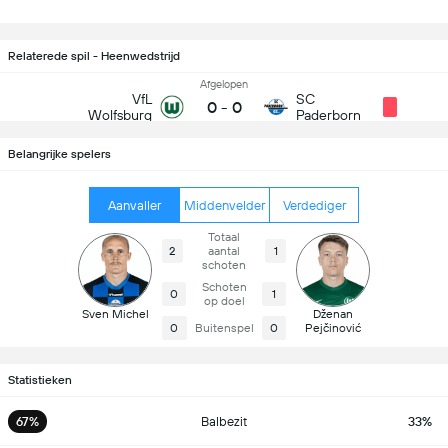
Relaterede spil - Heenwedstrijd
Afgelopen
VfL
SC
0
-
0
Wolfsburg
Paderborn
Belangrijke spelers
Aanvaller
Middenvelder
Verdediger
Totaal
2
aantal
1
schoten
Schoten
0
1
op doel
Sven Michel
Dženan
0
Buitenspel
0
Pejčinović
Statistieken
67%
Balbezit
33%