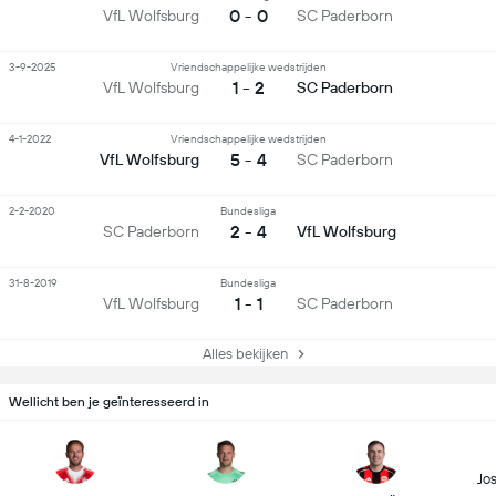
0 - 0
VfL Wolfsburg
SC Paderborn
3-9-2025
Vriendschappelijke wedstrijden
1 - 2
VfL Wolfsburg
SC Paderborn
4-1-2022
Vriendschappelijke wedstrijden
5 - 4
VfL Wolfsburg
SC Paderborn
2-2-2020
Bundesliga
2 - 4
SC Paderborn
VfL Wolfsburg
31-8-2019
Bundesliga
1 - 1
VfL Wolfsburg
SC Paderborn
Alles bekijken
Wellicht ben je geïnteresseerd in
Jo