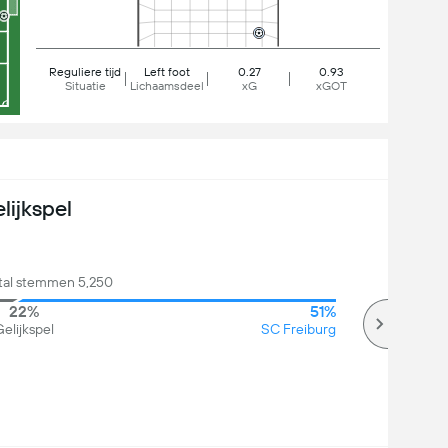
Reguliere tijd
Left foot
0.27
0.93
Situatie
Lichaamsdeel
xG
xGOT
lijkspel
ntal stemmen 5,250
22%
51%
elijkspel
SC Freiburg