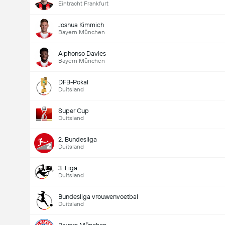
Eintracht Frankfurt
Joshua Kimmich
Bayern München
Alphonso Davies
Bayern München
DFB-Pokal
Duitsland
Doelpunten - Meer dan/minder dan (2.5)
Super Cup
Duitsland
2. Bundesliga
Duitsland
3. Liga
Duitsland
Bundesliga vrouwenvoetbal
Duitsland