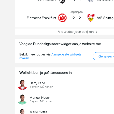
Afgelopen
2
-
2
Eintracht Frankfurt
VfB Stuttg
Alle wedstrijden bekijken
Voeg de Bundesliga scorewidget aan je website toe
Bekijk meer opties via
Aangepaste widgets
Genereer 
maken
Wellicht ben je geïnteresseerd in
Harry Kane
Bayern München
Manuel Neuer
Bayern München
Mario Götze