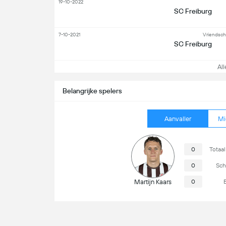
19-10-2022
SC Freiburg
7-10-2021
Vriendsch
SC Freiburg
Alle
Belangrijke spelers
Aanvaller
Mi
0
Totaal
0
Sch
Martijn Kaars
0
Volgende wedstrijd