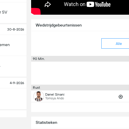
r SV
Wedstrijdgebeurtenissen
30-8-2026
Alle
remen
90 Min.
4
4-9-2026
Rust
Danel Sinani
Tomoya Ando
Statistieken