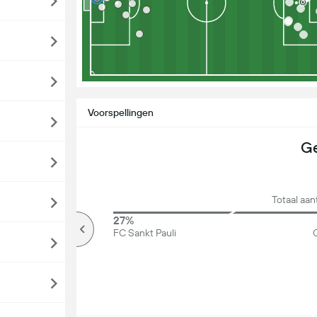
Voorspellingen
Ge
Totaal aa
74%
27%
Meer dan
FC Sankt Pauli
G