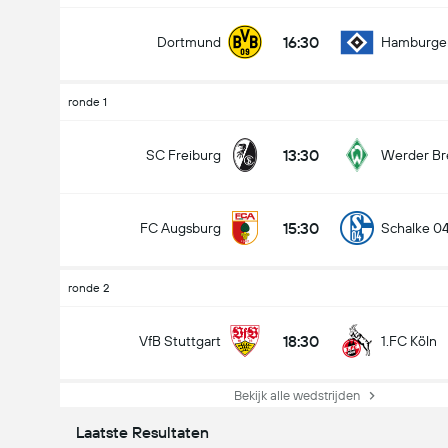
16:30
Dortmund
Hamburge
ronde 1
13:30
SC Freiburg
Werder B
15:30
FC Augsburg
Schalke 0
ronde 2
18:30
VfB Stuttgart
1.FC Köln
Bekijk alle wedstrijden
Laatste Resultaten