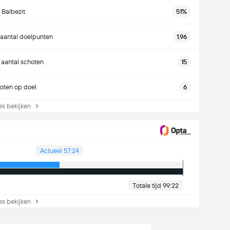
Balbezit
51%
aantal doelpunten
1.96
 aantal schoten
15
oten op doel
6
s bekijken
Actueel 57:24
Totale tijd 99:22
s bekijken