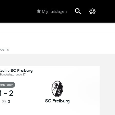
Mijn uitslagen
denis
auli v SC Freiburg
 Bundesliga, ronde 27
Afgelopen
1
-
2
SC Freiburg
22-3