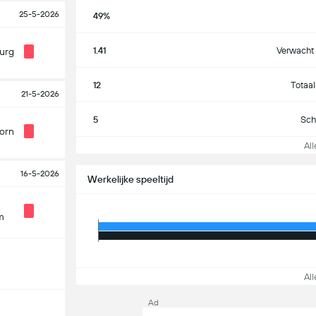
25-5-2026
49%
1.41
Verwacht 
urg
12
Totaal
21-5-2026
5
Sch
orn
Alle
16-5-2026
Werkelijke speeltijd
m
Alle
Ad