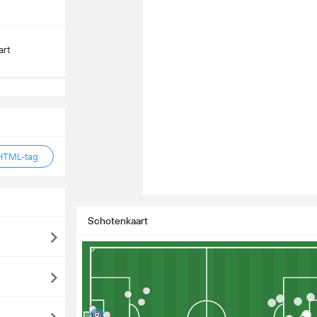
art
HTML-tag
Schotenkaart