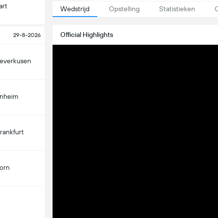
art
Wedstrijd
Opstelling
Statistieken
O
Official Highlights
29-8-2026
Leverkusen
enheim
Frankfurt
orn