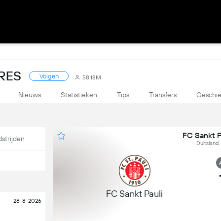
RES
Volgen
58.18M
Nieuws
Statistieken
Tips
Transfers
Geschie
FC Sankt P
strijden
Duitsland,
FC Sankt Pauli
28-8-2026