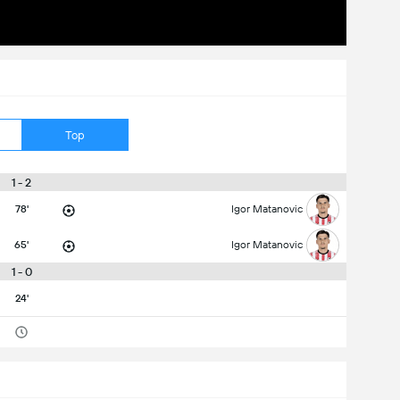
Top
1 - 2
78'
Igor Matanovic
65'
Igor Matanovic
1 - 0
24'