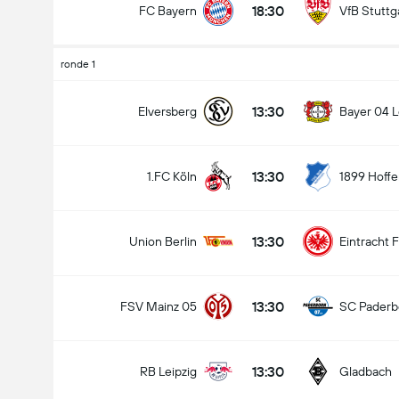
18:30
FC Bayern
VfB Stuttg
ronde 1
13:30
Elversberg
Bayer 04 
13:30
1.FC Köln
1899 Hoff
13:30
Union Berlin
Eintracht 
13:30
FSV Mainz 05
SC Paderb
13:30
RB Leipzig
Gladbach