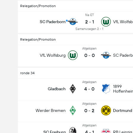
Relegation/Promotion
Na ET
2
-
1
SC Paderborn
VfL Wolfsb
Samenvoegen 2 - 1
Relegation/Promotion
Afgelopen
0
-
0
VfL Wolfsburg
SC Paderb
ronde 34
Afgelopen
1899
4
-
0
Gladbach
Hoffenhei
Afgelopen
0
-
2
Werder Bremen
Dortmund
Afgelopen
4
-
1
SC Freiburg
RB Leipzig