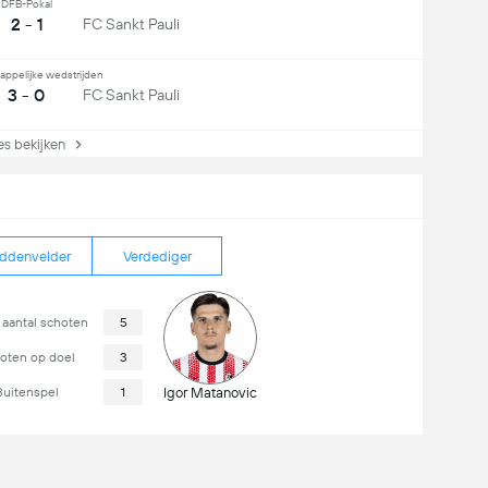
DFB-Pokal
2 - 1
FC Sankt Pauli
appelijke wedstrijden
3 - 0
FC Sankt Pauli
s bekijken
ddenvelder
Verdediger
 aantal schoten
5
oten op doel
3
Buitenspel
1
Igor Matanovic