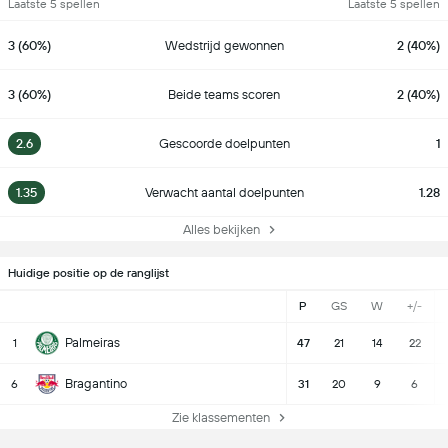
Laatste 5 spellen
Laatste 5 spellen
3 (60%)
Wedstrijd gewonnen
2 (40%)
3 (60%)
Beide teams scoren
2 (40%)
2.6
Gescoorde doelpunten
1
1.35
Verwacht aantal doelpunten
1.28
Alles bekijken
Huidige positie op de ranglijst
P
GS
W
+/-
Palmeiras
1
47
21
14
22
Bragantino
6
31
20
9
6
Zie klassementen