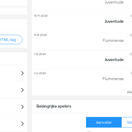
Juventude
15-9-2024
S
Juventude
8-8-2024
C
HTML-tag
Fluminense
1-8-2024
C
Juventude
1-6-2024
S
Fluminense
Alle
Belangrijke spelers
Aanvaller
Mi