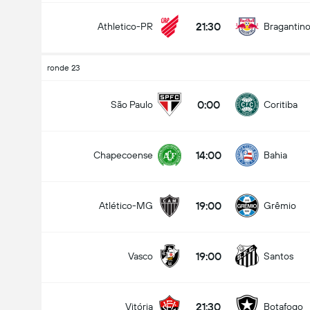
21:30
Athletico-PR
Bragantin
ronde 23
0:00
São Paulo
Coritiba
14:00
Chapecoense
Bahia
19:00
Atlético-MG
Grêmio
19:00
Vasco
Santos
21:30
Vitória
Botafogo