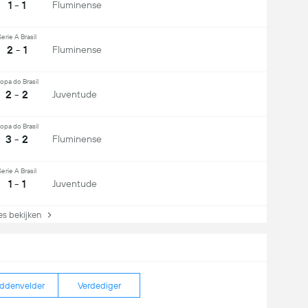
1 - 1
Fluminense
erie A Brasil
2 - 1
Fluminense
opa do Brasil
2 - 2
Juventude
opa do Brasil
3 - 2
Fluminense
erie A Brasil
1 - 1
Juventude
s bekijken
ddenvelder
Verdediger