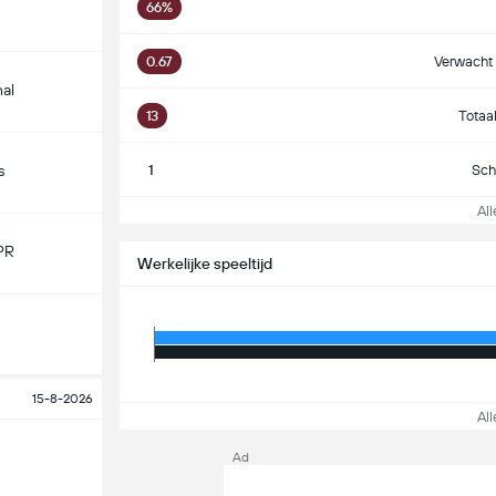
66%
0.67
Verwacht 
nal
13
Totaa
1
Sch
s
Alle
PR
Werkelijke speeltijd
15-8-2026
Alle
Ad