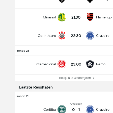
21:30
Mirassol
Flamengo
22:30
Corinthians
Cruzeiro
Doelpunten - Meer dan/minder dan (2.5)
ronde 23
23:00
Internacional
Remo
Totaal aantal stemmen 913
Bekijk alle wedstrijden
Laatste Resultaten
ronde 21
Afgelopen
0
-
1
Coritiba
Cruzeiro