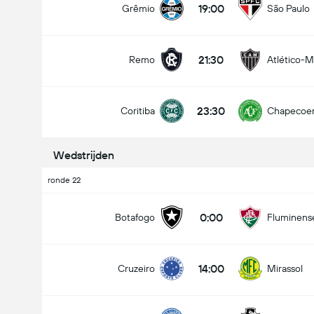
19:00
Grêmio
São Paulo
21:30
Remo
Atlético-
23:30
Coritiba
Chapecoe
Wedstrijden
ronde 22
0:00
Botafogo
Fluminens
14:00
Cruzeiro
Mirassol