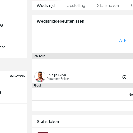
Wedstrijd
Opstelling
Statistieken
O
Wedstrijdgebeurtenissen
MG
Alle
nse
90 Min.
Thiago Silva
9-8-2026
Riquelme Felipe
Rust
e
No
Statistieken