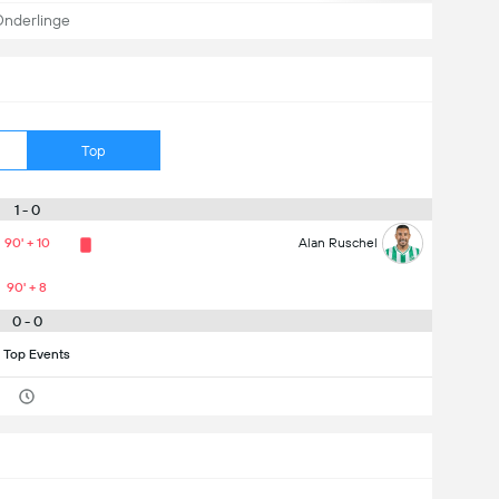
nderlinge
Top
1 - 0
90' + 10
Alan Ruschel
90' + 8
0 - 0
 Top Events