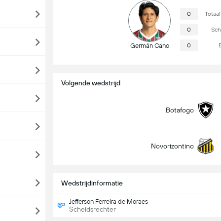
0
Totaal
0
Sch
Germán Cano
0
Volgende wedstrijd
Botafogo
Novorizontino
Wedstrijdinformatie
Jefferson Ferreira de Moraes
Scheidsrechter