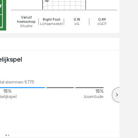
Vanuit
Right Foot
0.18
0.89
hoekschop
Lichaamsdeel
xG
xGOT
Situatie
lijkspel
ntal stemmen 9,775
15%
15%
elijkspel
Juventude