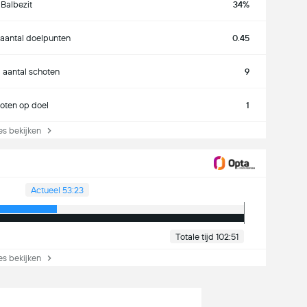
Balbezit
34%
aantal doelpunten
0.45
l aantal schoten
9
oten op doel
1
s bekijken
Actueel 53:23
Totale tijd 102:51
s bekijken