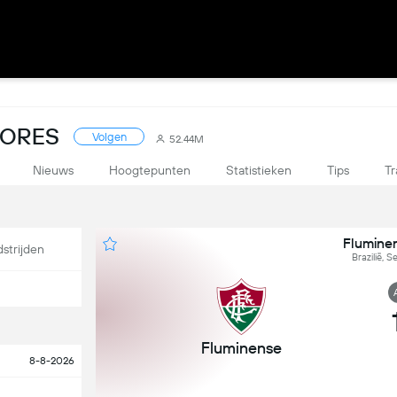
SCORES
Volgen
52.44M
Nieuws
Hoogtepunten
Statistieken
Tips
Tr
Flumine
strijden
Brazilië, S
Fluminense
8-8-2026