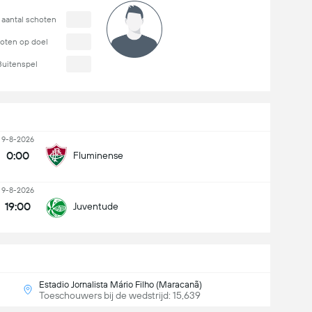
 aantal schoten
oten op doel
Buitenspel
9-8-2026
0:00
Fluminense
9-8-2026
19:00
Juventude
Estadio Jornalista Mário Filho (Maracanã)
Toeschouwers bij de wedstrijd: 15,639