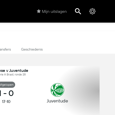
Mijn uitslagen
ansfers
Geschiedenis
nse v Juventude
erie A Brasil, ronde 28
Afgelopen
1
-
0
Juventude
17-10