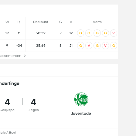
W
+/-
Doelpunt
G
V
Vorm
19
11
50:39
7
12
G
G
G
G
V
9
-34
35:69
8
21
G
V
G
V
G
lassementen
nderlinge
4
4
Gelijkspel
Zeges
Juventude
erie A Brasil