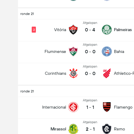
ronde 21
Afgelopen
0
-
4
Vitória
Palmeiras
2
Afgelopen
0
-
0
Fluminense
Bahia
Afgelopen
0
-
0
Corinthians
Athletico-
ronde 21
Afgelopen
1
-
1
Internacional
Flamengo
Afgelopen
2
-
1
Mirassol
Remo