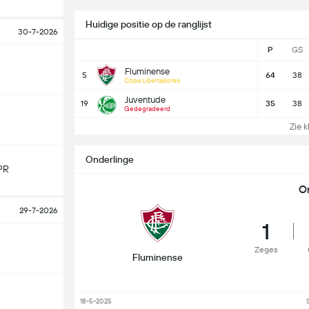
Huidige positie op de ranglijst
30-7-2026
P
GS
Fluminense
5
64
38
Copa Libertadores
Juventude
19
35
38
Gedegradeerd
Zie k
Onderlinge
PR
O
29-7-2026
1
Zeges
Fluminense
18-5-2025
S