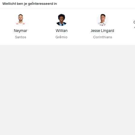
Wellicht ben je geïnteresseerd in
Neymar
Willian
Jesse Lingard
Santos
Grêmio
Corinthians