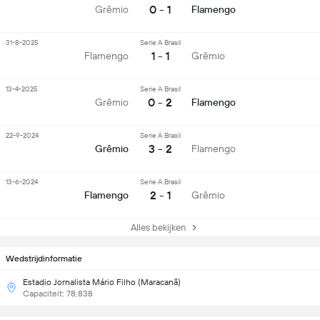
0 - 1
Grêmio
Flamengo
31-8-2025
Serie A Brasil
1 - 1
Flamengo
Grêmio
13-4-2025
Serie A Brasil
0 - 2
Grêmio
Flamengo
22-9-2024
Serie A Brasil
3 - 2
Grêmio
Flamengo
13-6-2024
Serie A Brasil
2 - 1
Flamengo
Grêmio
Alles bekijken
Wedstrijdinformatie
Estadio Jornalista Mário Filho (Maracanã)
Capaciteit: 78,838