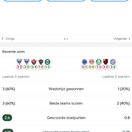
Vorige
Volgende
Recente vorm
3
-
2
3
-
0
0
-
4
1
-
2
1
-
3
0
-
1
0
-
0
1
-
3
3
-
0
3
-
2
Laatste 5 spellen
Laatste 5 spellen
3 (60%)
Wedstrijd gewonnen
1 (20%)
3 (60%)
Beide teams scoren
2 (40%)
2.6
Gescoorde doelpunten
0.8