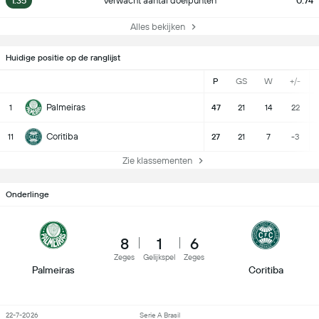
1.35
Verwacht aantal doelpunten
0.74
Alles bekijken
Huidige positie op de ranglijst
P
GS
W
+/-
Palmeiras
1
47
21
14
22
Coritiba
11
27
21
7
-3
Zie klassementen
Onderlinge
8
1
6
Zeges
Gelijkspel
Zeges
Palmeiras
Coritiba
22-7-2026
Serie A Brasil