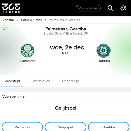
Mijn uitslagen
Voetbal
Serie A Brasil
Palmeiras v Coritiba
Palmeiras v Coritiba
Brazilië, Serie A Brasil, ronde 38
woe, 2e dec.
17:00
Palmeiras
Coritiba
Wedstrijd
Statistieken
Onderlinge
Voorspellingen
Gelijkspel
Palmeiras
Gelijkspel
Coritiba