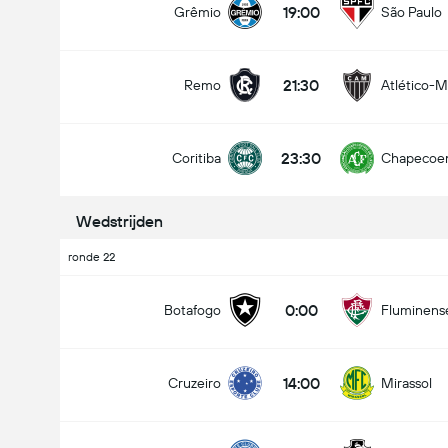
19:00
Grêmio
São Paulo
21:30
Remo
Atlético-
Doelpunten - Meer dan/minder dan (2.5)
23:30
Coritiba
Chapecoe
Minder dan
Meer dan
Wedstrijden
ronde 22
0:00
Botafogo
Fluminens
14:00
Cruzeiro
Mirassol