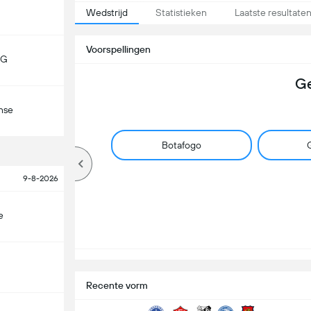
Wedstrijd
Statistieken
Laatste resultate
Voorspellingen
MG
Ge
nse
Botafogo
G
9-8-2026
e
Recente vorm