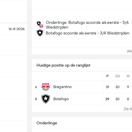
o
Onderlinge: Botafogo scoorde als eerste - 5/6
Wedstrijden
16-8-2026
Botafogo scoorde als eerste - 3/4 Wedstrijden
Alle
Huidige positie op de ranglijst
P
GS
W
Bragantino
6
31
20
9
Botafogo
8
29
20
8
Zie k
Onderlinge