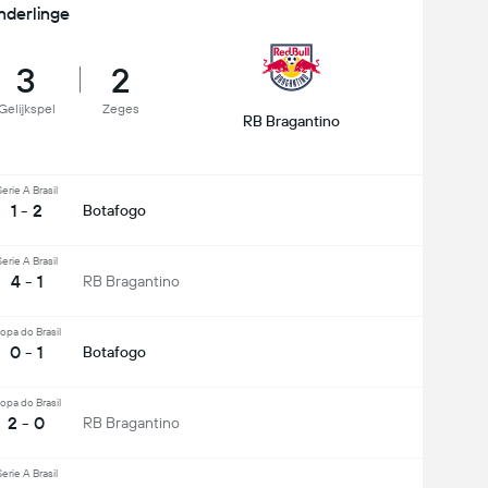
nderlinge
3
2
Gelijkspel
Zeges
RB Bragantino
erie A Brasil
1 - 2
Botafogo
erie A Brasil
4 - 1
RB Bragantino
opa do Brasil
0 - 1
Botafogo
opa do Brasil
2 - 0
RB Bragantino
erie A Brasil