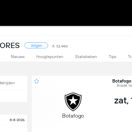
SCORES
Volgen
52.44M
Nieuws
Hoogtepunten
Statistieken
Tips
Tr
Botafogo
strijden
Brazilië, S
zat,
Botafogo
8-8-2026