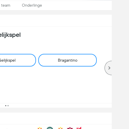
n team
Onderlinge
lijkspel
elijkspel
Bragantino