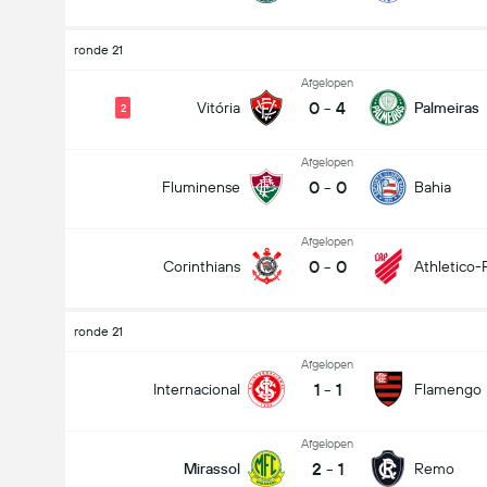
ronde 21
Afgelopen
0
-
4
Vitória
Palmeiras
2
Afgelopen
0
-
0
Fluminense
Bahia
Afgelopen
0
-
0
Corinthians
Athletico-
ronde 21
Afgelopen
1
-
1
Internacional
Flamengo
Afgelopen
2
-
1
Mirassol
Remo