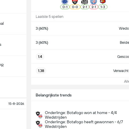
0
-
1
0
-
0
2
-
1
2
-
1
1
-
3
Laatste 5 spellen
nal
3 (60%)
Wedst
3 (60%)
Beide
s
1.4
Gescoo
PR
1.38
Verwacht 
Alle
Belangrijkste trends
15-8-2026
Onderlinge: Botafogo won at home - 4/4
Wedstrijden
Onderlinge: Botafogo heeft gewonnen - 6/7
Wedstrijden