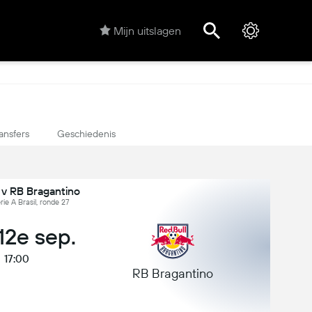
Mijn uitslagen
ansfers
Geschiedenis
 v RB Bragantino
erie A Brasil, ronde 27
 12e sep.
17:00
RB Bragantino