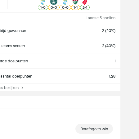
1
-
0
0
-
0
0
-
0
1
-
1
2
-
1
Laatste 5 spellen
rijd gewonnen
2 (40%)
 teams scoren
2 (40%)
rde doelpunten
1
aantal doelpunten
1.28
s bekijken
Botafogo to win