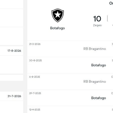
O
10
Zeges
Botafogo
21-3-2026
S
RB Bragantino
17-8-2026
30-8-2025
S
Botafogo
6-8-2025
C
RB Bragantino
29-7-2025
C
31-7-2026
Botafogo
12-4-2025
S