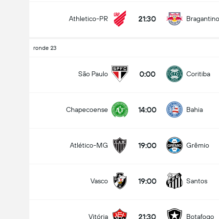
21:30
Athletico-PR
Bragantin
ronde 23
0:00
São Paulo
Coritiba
14:00
Chapecoense
Bahia
19:00
Atlético-MG
Grêmio
19:00
Vasco
Santos
21:30
Vitória
Botafogo