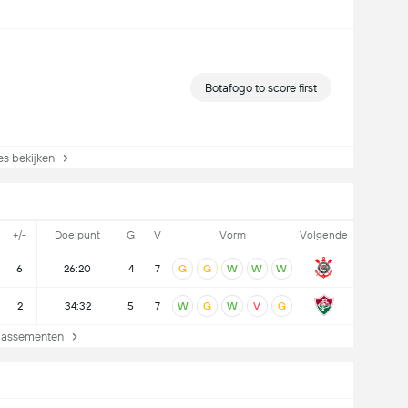
Botafogo to score first
s bekijken
+/-
Doelpunt
G
V
Vorm
Volgende
6
26:20
4
7
G
G
W
W
W
2
34:32
5
7
W
G
W
V
G
lassementen