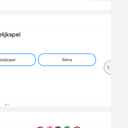
lijkspel
elijkspel
Bahia