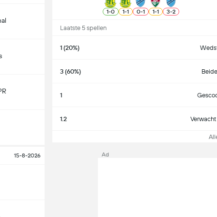
1
-
0
1
-
1
0
-
1
1
-
1
3
-
2
nal
Laatste 5 spellen
1 (20%)
Wedst
s
3 (60%)
Beide
PR
1
Gescoo
1.2
Verwacht 
Alle
Ad
15-8-2026
o