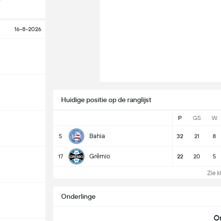
16-8-2026
Huidige positie op de ranglijst
P
GS
W
Bahia
5
32
21
8
Grêmio
17
22
20
5
Zie k
Onderlinge
O