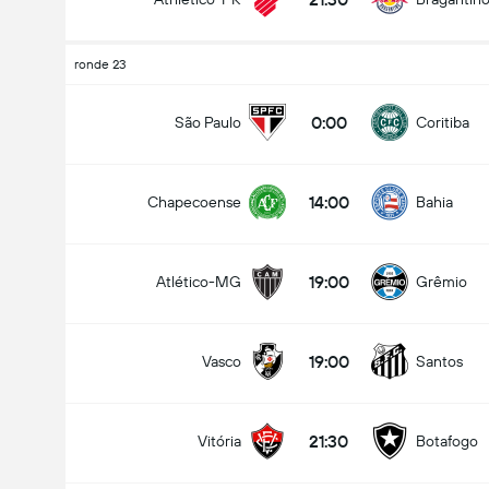
ronde 23
0:00
São Paulo
Coritiba
14:00
Chapecoense
Bahia
19:00
Atlético-MG
Grêmio
19:00
Vasco
Santos
21:30
Vitória
Botafogo