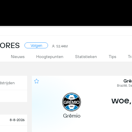
SCORES
Volgen
52.44M
Nieuws
Hoogtepunten
Statistieken
Tips
Tr
Grê
strijden
Brazilië, S
woe,
Grêmio
8-8-2026