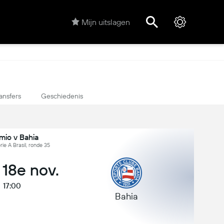
Mijn uitslagen
ansfers
Geschiedenis
mio v Bahia
erie A Brasil, ronde 35
 18e nov.
17:00
Bahia