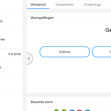
Wedstrijd
Statistieken
Onderlinge
Voorspellingen
MG
Ge
nse
Grêmio
G
9-8-2026
e
Recente vorm