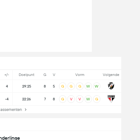
+/-
Doelpunt
G
V
Vorm
Volgende
4
29:25
8
5
G
G
G
W
W
-4
22:26
7
8
G
V
V
W
G
lassementen
nderlinge