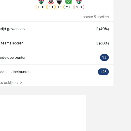
0
-
0
1
-
1
1
-
1
2
-
0
2
-
0
Laatste 5 spellen
rijd gewonnen
2 (40%)
 teams scoren
3 (60%)
rde doelpunten
1.2
aantal doelpunten
1.25
s bekijken