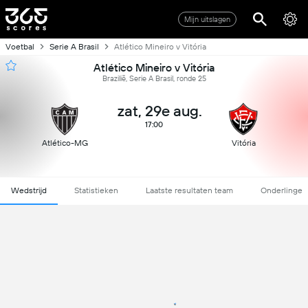
Mijn uitslagen
Voetbal
Serie A Brasil
Atlético Mineiro v Vitória
Atlético Mineiro v Vitória
Brazilië, Serie A Brasil, ronde 25
zat, 29e aug.
17:00
Atlético-MG
Vitória
Wedstrijd
Statistieken
Laatste resultaten team
Onderlinge