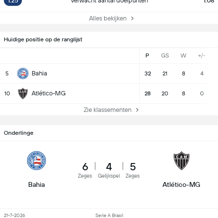
1.25
Verwacht aantal doelpunten
1.08
Alles bekijken
Huidige positie op de ranglijst
P
GS
W
+/-
Bahia
5
32
21
8
4
Atlético-MG
10
28
20
8
0
Zie klassementen
Onderlinge
6
4
5
Zeges
Gelijkspel
Zeges
Bahia
Atlético-MG
21-7-2026
Serie A Brasil