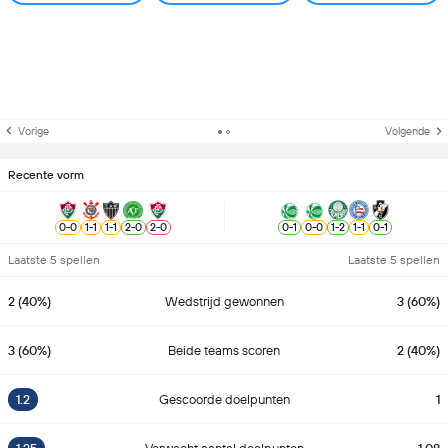
Vorige
Volgende
Recente vorm
0
-
0
1
-
1
1
-
1
2
-
0
2
-
0
0
-
1
0
-
0
1
-
2
1
-
1
0
-
1
Laatste 5 spellen
Laatste 5 spellen
2 (40%)
Wedstrijd gewonnen
3 (60%)
3 (60%)
Beide teams scoren
2 (40%)
1.2
Gescoorde doelpunten
1