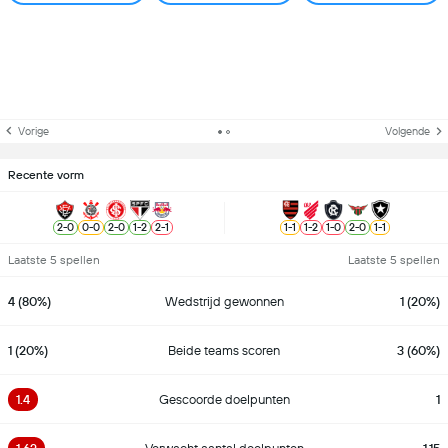
Vorige
Volgende
Recente vorm
2
-
0
0
-
0
2
-
0
1
-
2
2
-
1
1
-
1
1
-
2
1
-
0
2
-
0
1
-
1
Laatste 5 spellen
Laatste 5 spellen
4 (80%)
Wedstrijd gewonnen
1 (20%)
1 (20%)
Beide teams scoren
3 (60%)
1.4
Gescoorde doelpunten
1