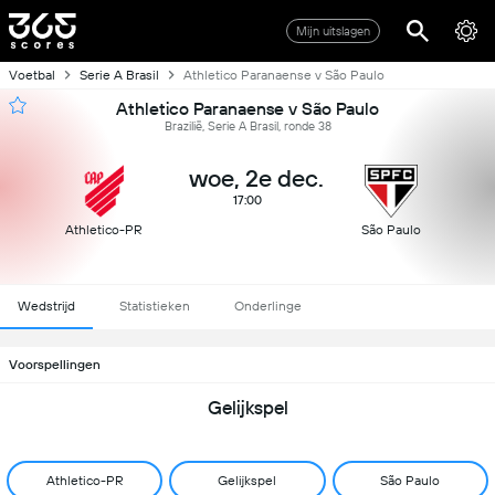
Mijn uitslagen
Voetbal
Serie A Brasil
Athletico Paranaense v São Paulo
Athletico Paranaense v São Paulo
Brazilië, Serie A Brasil, ronde 38
woe, 2e dec.
17:00
Athletico-PR
São Paulo
Wedstrijd
Statistieken
Onderlinge
Voorspellingen
Gelijkspel
Athletico-PR
Gelijkspel
São Paulo