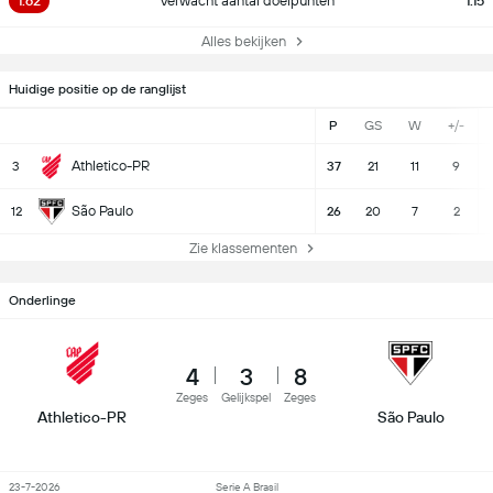
1.62
Verwacht aantal doelpunten
1.15
Alles bekijken
Huidige positie op de ranglijst
P
GS
W
+/-
Athletico-PR
3
37
21
11
9
São Paulo
12
26
20
7
2
Zie klassementen
Onderlinge
4
3
8
Zeges
Gelijkspel
Zeges
Athletico-PR
São Paulo
23-7-2026
Serie A Brasil