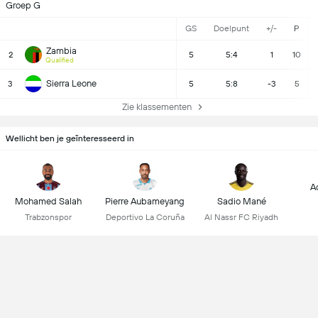
Groep G
GS
Doelpunt
+/-
P
Zambia
2
5
5:4
1
10
Qualified
Sierra Leone
3
5
5:8
-3
5
Zie klassementen
Wellicht ben je geïnteresseerd in
A
Mohamed Salah
Pierre Aubameyang
Sadio Mané
Trabzonspor
Deportivo La Coruña
Al Nassr FC Riyadh