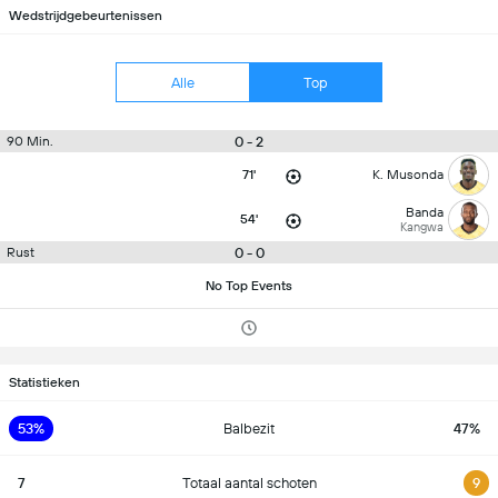
Wedstrijdgebeurtenissen
Alle
Top
0 - 2
90 Min.
71'
K. Musonda
Banda
54'
Kangwa
0 - 0
Rust
No Top Events
Statistieken
53%
Balbezit
47%
7
Totaal aantal schoten
9