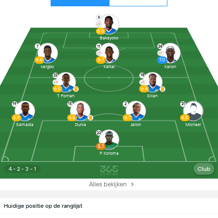
9
6.6
Bakayoko
7
11
24
6.6
6.7
7.0
kargbo
Kaikai
Kallon
22
18
6.5
6.4
T. Fornah
Sillah
19
15
2
21
6.9
6.5
6.7
6.5
Samadia
Dunia
Jalloh
Michael
23
5.7
F. Koroma
4 - 2 - 3 - 1
Club
Alles bekijken
Huidige positie op de ranglijst