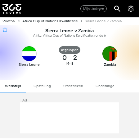
Mijn uitslagen
Voetbal
Africa Cup of Nations Kwalificatie
Sierra Leone v Zambia
Sierra Leone v Zambia
Afrika, Africa Cup of Nations Kwalificatie, ronde 6
Afgelopen
0
-
2
19-11
Sierra Leone
Zambia
Wedstrijd
Opstelling
Statistieken
Onderlinge
Ad