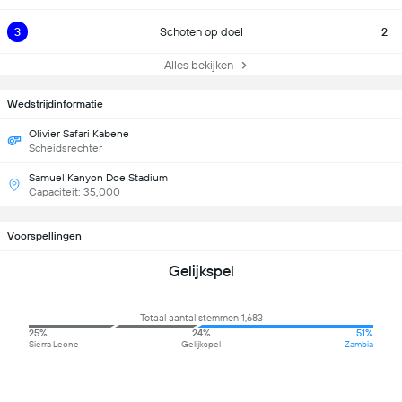
3
Schoten op doel
2
Alles bekijken
Wedstrijdinformatie
Olivier Safari Kabene
Scheidsrechter
Samuel Kanyon Doe Stadium
Capaciteit: 35,000
Voorspellingen
Gelijkspel
Totaal aantal stemmen 1,683
25%
24%
51%
Sierra Leone
Gelijkspel
Zambia